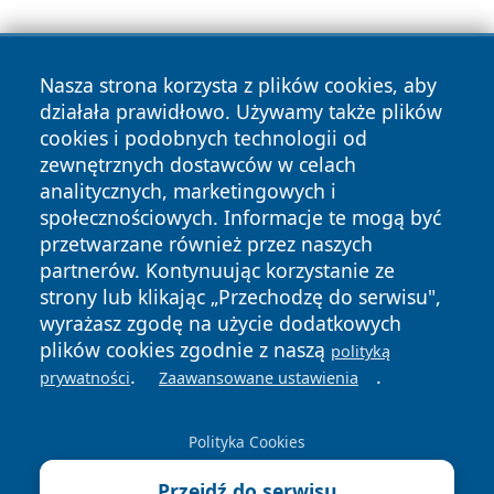
Nasza strona korzysta z plików cookies, aby
działała prawidłowo. Używamy także plików
cookies i podobnych technologii od
zewnętrznych dostawców w celach
Copyright © 2026 dabrowski24.pl Wszystkie prawa
analitycznych, marketingowych i
zastrzeżone.
społecznościowych. Informacje te mogą być
przetwarzane również przez naszych
partnerów. Kontynuując korzystanie ze
Polityka
Polityka
News
Autorzy
strony lub klikając „Przechodzę do serwisu",
Prywatności
Cookies
wyrażasz zgodę na użycie dodatkowych
plików cookies zgodnie z naszą
polityką
.
.
prywatności
Zaawansowane ustawienia
Polityka Cookies
Przejdź do serwisu