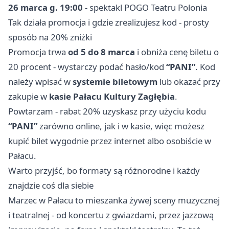
26 marca g. 19:00
- spektakl POGO Teatru Polonia
Tak działa promocja i gdzie zrealizujesz kod - prosty
sposób na 20% zniżki
Promocja trwa
od 5 do 8 marca
i obniża cenę biletu o
20 procent - wystarczy podać hasło/kod
“PANI”
. Kod
należy wpisać w
systemie biletowym
lub okazać przy
zakupie w
kasie Pałacu Kultury Zagłębia
.
Powtarzam - rabat 20% uzyskasz przy użyciu kodu
“PANI”
zarówno online, jak i w kasie, więc możesz
kupić bilet wygodnie przez internet albo osobiście w
Pałacu.
Warto przyjść, bo formaty są różnorodne i każdy
znajdzie coś dla siebie
Marzec w Pałacu to mieszanka żywej sceny muzycznej
i teatralnej - od koncertu z gwiazdami, przez jazzową