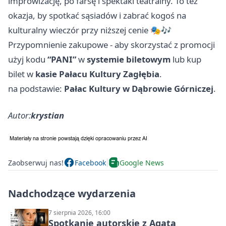
improwizację, po farsę i spektakl teatralny. To też
okazja, by spotkać sąsiadów i zabrać kogoś na
kulturalny wieczór przy niższej cenie 🎭🎶
Przypomnienie zakupowe - aby skorzystać z promocji
użyj kodu
“PANI”
w
systemie biletowym
lub kup
bilet w
kasie Pałacu Kultury Zagłębia
.
na podstawie:
Pałac Kultury w Dąbrowie Górniczej
.
Autor:
krystian
Zaobserwuj nas!
Facebook
Google News
Nadchodzące wydarzenia
7 sierpnia 2026, 16:00
Spotkanie autorskie z Agatą