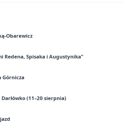
ską-Obarewicz
mi Redena, Spisaka i Augustynika”
a Górnicza
Darłówko (11–20 sierpnia)
jazd