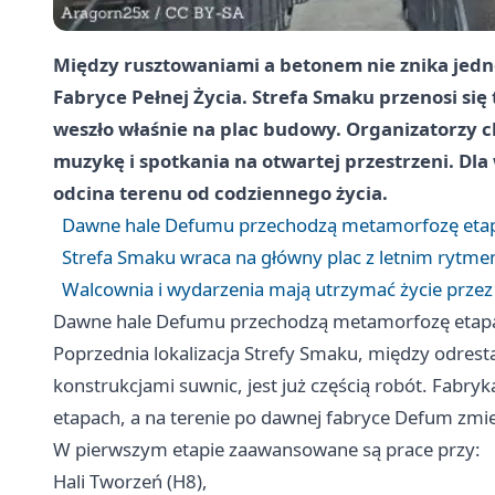
Między rusztowaniami a betonem nie znika jedno
Fabryce Pełnej Życia. Strefa Smaku przenosi się 
weszło właśnie na plac budowy. Organizatorzy ch
muzykę i spotkania na otwartej przestrzeni. Dla 
odcina terenu od codziennego życia.
Dawne hale Defumu przechodzą metamorfozę eta
Strefa Smaku wraca na główny plac z letnim rytm
Walcownia i wydarzenia mają utrzymać życie przez
Dawne hale Defumu przechodzą metamorfozę etap
Poprzednia lokalizacja Strefy Smaku, między odr
konstrukcjami suwnic, jest już częścią robót. Fabr
etapach, a na terenie po dawnej fabryce Defum zmi
W pierwszym etapie zaawansowane są prace przy:
Hali Tworzeń (H8),