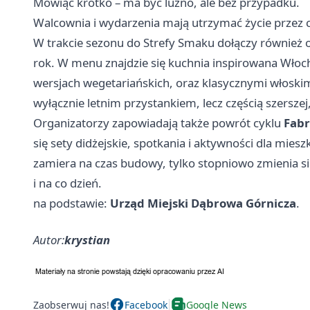
Mówiąc krótko – ma być luźno, ale bez przypadku.
Walcownia i wydarzenia mają utrzymać życie przez 
W trakcie sezonu do Strefy Smaku dołączy również 
rok. W menu znajdzie się kuchnia inspirowana Włoc
wersjach wegetariańskich, oraz klasycznymi włoskim
wyłącznie letnim przystankiem, lecz częścią szerszej,
Organizatorzy zapowiadają także powrót cyklu
Fabr
się sety didżejskie, spotkania i aktywności dla mies
zamiera na czas budowy, tylko stopniowo zmienia się
i na co dzień.
na podstawie:
Urząd Miejski Dąbrowa Górnicza
.
Autor:
krystian
Zaobserwuj nas!
Facebook
Google News