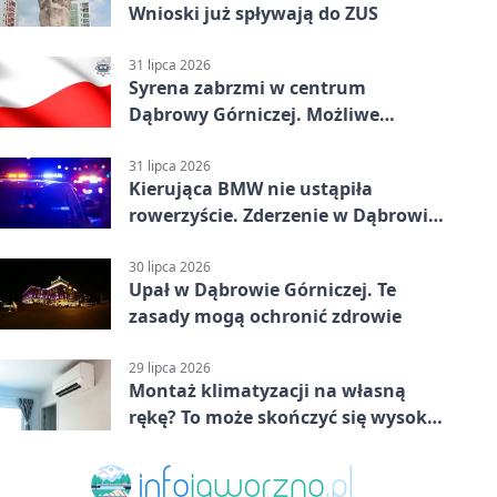
Wnioski już spływają do ZUS
31 lipca 2026
Syrena zabrzmi w centrum
Dąbrowy Górniczej. Możliwe
krótkie zatrzymanie ruchu
31 lipca 2026
Kierująca BMW nie ustąpiła
rowerzyście. Zderzenie w Dąbrowie
Górniczej
30 lipca 2026
Upał w Dąbrowie Górniczej. Te
zasady mogą ochronić zdrowie
29 lipca 2026
Montaż klimatyzacji na własną
rękę? To może skończyć się wysoką
karą