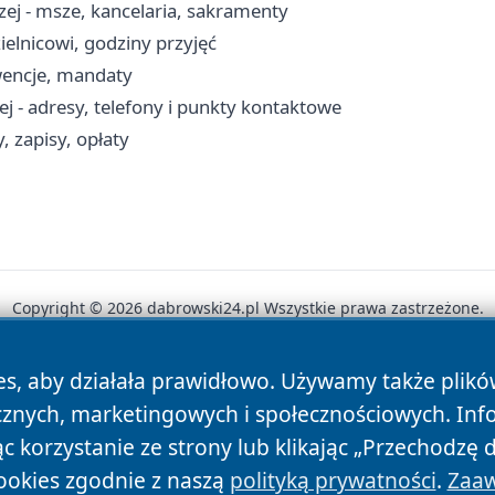
zej - msze, kancelaria, sakramenty
ielnicowi, godziny przyjęć
rwencje, mandaty
 - adresy, telefony i punkty kontaktowe
 zapisy, opłaty
Copyright © 2026 dabrowski24.pl Wszystkie prawa zastrzeżone.
es, aby działała prawidłowo. Używamy także plik
News
Autorzy
Polityka Prywatności
Polityka Cookie
cznych, marketingowych i społecznościowych. Inf
 korzystanie ze strony lub klikając „Przechodzę 
ookies zgodnie z naszą
polityką prywatności
.
Zaaw