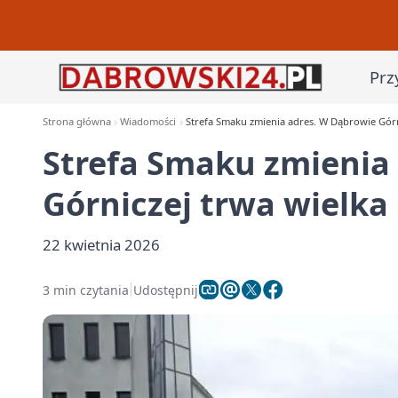
Prz
Strona główna
Wiadomości
Strefa Smaku zmienia adres. W Dąbrowie Gór
Strefa Smaku zmienia
Górniczej trwa wielk
22 kwietnia 2026
3 min czytania
Udostępnij