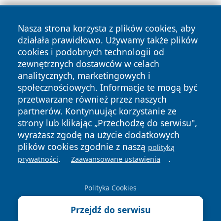
Nasza strona korzysta z plików cookies, aby
działała prawidłowo. Używamy także plików
cookies i podobnych technologii od
zewnętrznych dostawców w celach
Copyright © 2026 dabrowski24.pl Wszystkie prawa
analitycznych, marketingowych i
zastrzeżone.
społecznościowych. Informacje te mogą być
przetwarzane również przez naszych
partnerów. Kontynuując korzystanie ze
Polityka
Polityka
News
Autorzy
strony lub klikając „Przechodzę do serwisu",
Prywatności
Cookies
wyrażasz zgodę na użycie dodatkowych
plików cookies zgodnie z naszą
polityką
.
.
prywatności
Zaawansowane ustawienia
Polityka Cookies
Przejdź do serwisu