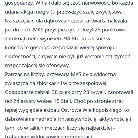
gospodarzy. W hali dało się czuć nerwowość, bo każda
udana akcja mogła tu przeważyć szalę zwycięstwa.
Na szczęście dla dąbrowian czwarta kwarta należała
już do nich. MKS przyspieszył, dołożył 28 punktów i
zamknął mecz wynikiem 94:86. To właśnie w
końcówce gospodarze pokazali więcej spokoju i
skuteczności, a rywale nie byli już w stanie zatrzymać
rozpędzającej się ofensywy.
Patrząc na liczby, przewaga MKS była widoczna
zwłaszcza na zbiórkach i w grze zespołowej.
Gospodarze zebrali 38 piłek przy 28 rywali, zanotowali
też 24 asysty wobec 15 Stali. Choć po stronie strat
lepiej wyglądała ekipa z Ostrowa Wielkopolskiego, to
dąbrowianie nadrabiali intensywnością, aktywnością i
tym, co w takich meczach liczy się najbardziej –
trafianiem w kluczowych momentach.