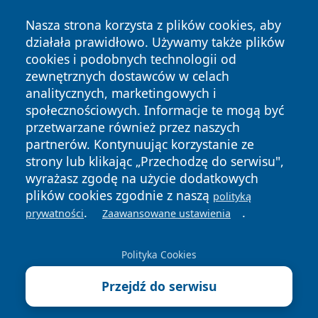
Nasza strona korzysta z plików cookies, aby
działała prawidłowo. Używamy także plików
cookies i podobnych technologii od
zewnętrznych dostawców w celach
Copyright © 2026 dabrowski24.pl Wszystkie prawa
analitycznych, marketingowych i
zastrzeżone.
społecznościowych. Informacje te mogą być
przetwarzane również przez naszych
partnerów. Kontynuując korzystanie ze
Polityka
Polityka
News
Autorzy
strony lub klikając „Przechodzę do serwisu",
Prywatności
Cookies
wyrażasz zgodę na użycie dodatkowych
plików cookies zgodnie z naszą
polityką
.
.
prywatności
Zaawansowane ustawienia
Polityka Cookies
Przejdź do serwisu