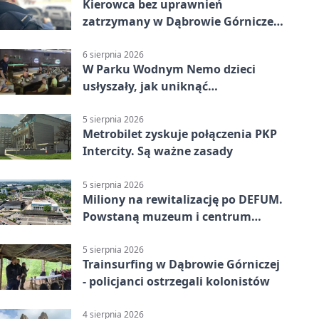
Kierowca bez uprawnień
zatrzymany w Dąbrowie Górniczej.
Miał blisko 1,5 promila
6 sierpnia 2026
W Parku Wodnym Nemo dzieci
usłyszały, jak uniknąć
wakacyjnego zagrożenia
5 sierpnia 2026
Metrobilet zyskuje połączenia PKP
Intercity. Są ważne zasady
5 sierpnia 2026
Miliony na rewitalizację po DEFUM.
Powstaną muzeum i centrum
nauki
5 sierpnia 2026
Trainsurfing w Dąbrowie Górniczej
- policjanci ostrzegali kolonistów
4 sierpnia 2026