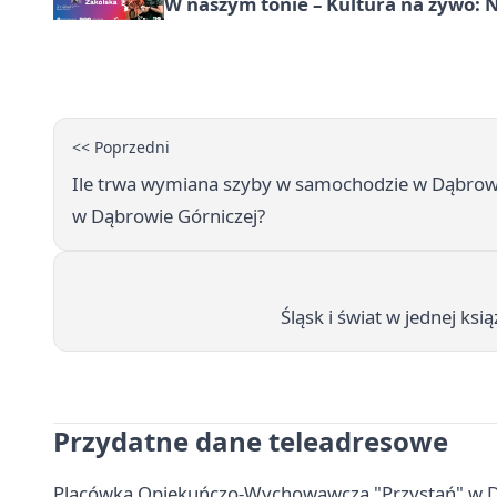
W naszym tonie – Kultura na żywo: N
<< Poprzedni
Ile trwa wymiana szyby w samochodzie w Dąbrow
w Dąbrowie Górniczej?
Śląsk i świat w jednej ks
Przydatne dane teleadresowe
Placówka Opiekuńczo-Wychowawcza "Przystań" w Dąbr