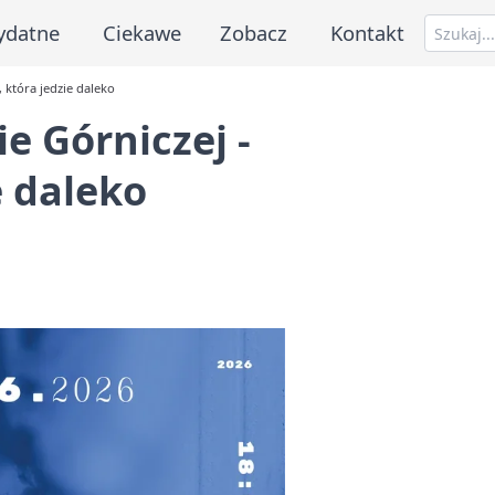
ydatne
Ciekawe
Zobacz
Kontakt
 która jedzie daleko
 Górniczej -
e daleko