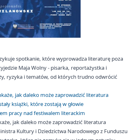
szykuje spotkanie, które wyprowadza literaturę poza
zyjedzie Maja Wolny - pisarka, reportażystka i
óży, ryzyka i tematów, od których trudno odwrócić
aże, jak daleko może zaprowadzić literatura
ały książki, które zostają w głowie
em pracy nad festiwalem literackim
że, jak daleko może zaprowadzić literatura
istra Kultury i Dziedzictwa Narodowego z Funduszu