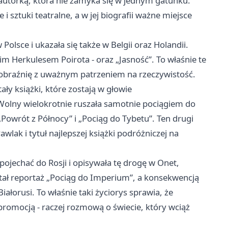
autorką, która nie zamyka się w jednym gatunku.
 sztuki teatralne, a w jej biografii ważne miejsce
Polsce i ukazała się także w Belgii oraz Holandii.
im Herkulesem Poirota - oraz „Jasność”. To właśnie te
wyobraźnię z uważnym patrzeniem na rzeczywistość.
ły książki, które zostają w głowie
Wolny wielokrotnie ruszała samotnie pociągiem do
 „Powrót z Północy” i „Pociąg do Tybetu”. Ten drugi
wlak i tytuł najlepszej książki podróżniczej na
pojechać do Rosji i opisywała tę drogę w Onet,
stał reportaż „Pociąg do Imperium”, a konsekwencją
iałorusi. To właśnie taki życiorys sprawia, że
 promocją - raczej rozmową o świecie, który wciąż