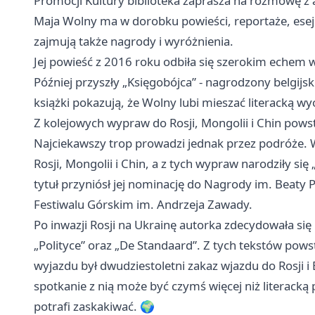
Promocji Kultury biblioteka zaprasza na rozmowę z 
Maja Wolny ma w dorobku powieści, reportaże, eseje i
zajmują także nagrody i wyróżnienia.
Jej powieść z 2016 roku odbiła się szerokim echem w 
Później przyszły „Księgobójca” - nagrodzony belgijsk
książki pokazują, że Wolny lubi mieszać literacką 
Z kolejowych wypraw do Rosji, Mongolii i Chin powsta
Najciekawszy trop prowadzi jednak przez podróże. 
Rosji, Mongolii i Chin, a z tych wypraw narodziły się
tytuł przyniósł jej nominację do Nagrody im. Beaty Pa
Festiwalu Górskim im. Andrzeja Zawady.
Po inwazji Rosji na Ukrainę autorka zdecydowała się 
„Polityce” oraz „De Standaard”. Z tych tekstów pow
wyjazdu był dwudziestoletni zakaz wjazdu do Rosji i B
spotkanie z nią może być czymś więcej niż literacką
potrafi zaskakiwać. 🌍