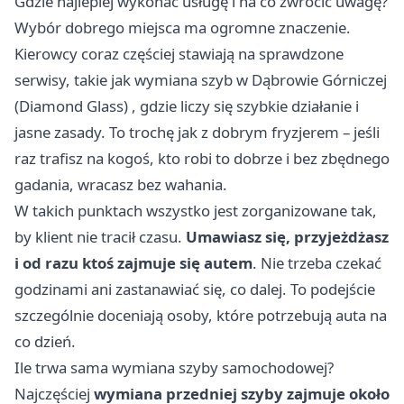
Gdzie najlepiej wykonać usługę i na co zwrócić uwagę?
Wybór dobrego miejsca ma ogromne znaczenie.
Kierowcy coraz częściej stawiają na sprawdzone
serwisy, takie jak
wymiana szyb w Dąbrowie Górniczej
(Diamond Glass)
, gdzie liczy się szybkie działanie i
jasne zasady. To trochę jak z dobrym fryzjerem – jeśli
raz trafisz na kogoś, kto robi to dobrze i bez zbędnego
gadania, wracasz bez wahania.
W takich punktach wszystko jest zorganizowane tak,
by klient nie tracił czasu.
Umawiasz się, przyjeżdżasz
i od razu ktoś zajmuje się autem
. Nie trzeba czekać
godzinami ani zastanawiać się, co dalej. To podejście
szczególnie doceniają osoby, które potrzebują auta na
co dzień.
Ile trwa sama wymiana szyby samochodowej?
Najczęściej
wymiana przedniej szyby zajmuje około