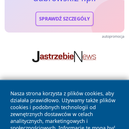
SPRAWDŹ SZCZEGÓŁY
autopromocja
Nasza strona korzysta z plików cookies, aby
działała prawidłowo. Używamy także plików
cookies i podobnych technologii od
zewnętrznych dostawców w celach
Copyright © 2026 dabrowski24.pl Wszystkie prawa
analitycznych, marketingowych i
zastrzeżone.
społecznościowych. Informacje te mogą być