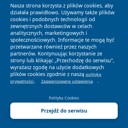
Nasza strona korzysta z plików cookies, aby
działała prawidłowo. Używamy także plików
cookies i podobnych technologii od
zewnętrznych dostawców w celach
Copyright © 2026 dabrowski24.pl Wszystkie prawa
analitycznych, marketingowych i
zastrzeżone.
społecznościowych. Informacje te mogą być
przetwarzane również przez naszych
partnerów. Kontynuując korzystanie ze
Polityka
Polityka
News
Autorzy
strony lub klikając „Przechodzę do serwisu",
Prywatności
Cookies
wyrażasz zgodę na użycie dodatkowych
plików cookies zgodnie z naszą
polityką
.
.
prywatności
Zaawansowane ustawienia
Polityka Cookies
Przejdź do serwisu