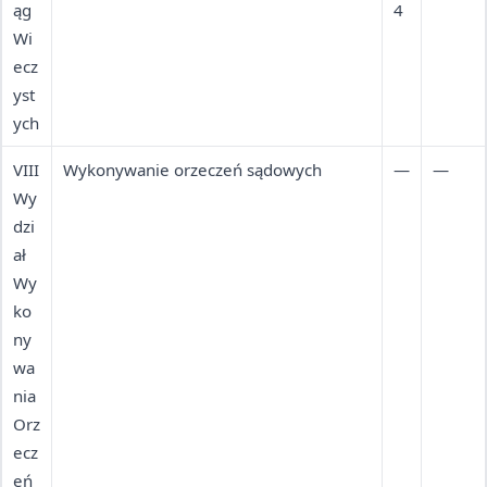
ąg
Sławkowie.
Obsługa wyłącznie w
4
ralna
Wi
sekretariacie wydziału (pok. 112 i
infor
ecz
134), nie w głównym BOI.
macj
yst
a),
ych
(32)
295-
VIII
Wykonywanie orzeczeń sądowych
—
—
94-
Wy
05
dzi
(sekr
ał
etari
Wy
at)
ko
ny
wa
nia
Orz
ecz
eń