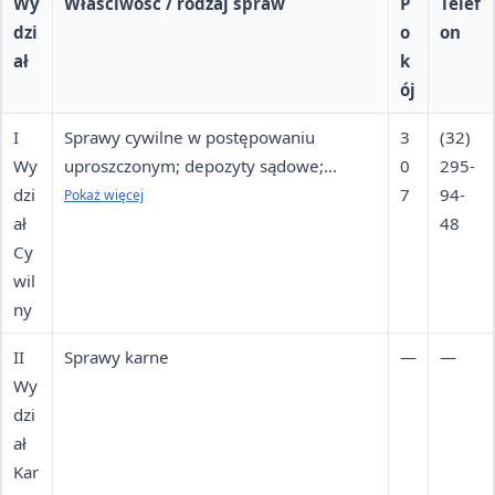
Wy
Właściwość / rodzaj spraw
P
Telef
dzi
o
on
ał
k
ój
I
Sprawy cywilne w postępowaniu
3
(32)
Wy
uproszczonym; depozyty sądowe;
0
295-
dzi
przepadek rzeczy; roszczenia z umów
7
94-
Pokaż więcej
ał
do 10 000 zł; zapłata czynszu najmu
48
Cy
lokali mieszkalnych i opłat
wil
spółdzielczych. Mieszkańcy Dąbrowy
ny
Górniczej i Sławkowa.
II
Sprawy karne
—
—
Wy
dzi
ał
Kar