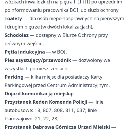
wózkach inwalidzkich na piętra I, II i III po uprzednim
poinformowaniu pracownika BOI lub służb ochrony,
Toalety
— dla osób niepełnosprawnych na pierwszym
i drugim piętrze (w dwóch lokalizacjach),
Schodołaz
— dostępny w Biurze Ochrony przy
głównym wejściu,
Pętla indukcyjna
— w BOI,
Pies asystujący/przewodnik
— dozwolony we
wszystkich pomieszczeniach,
Parking
— kilka miejsc dla posiadaczy Karty
Parkingowej przed Centrum Administracyjnym.
Dojazd komunikacją miejską:
Przystanek Reden Komenda Policji
— linie
autobusowe: 18, 807, 808, 811, 637; linie
tramwajowe: 21, 22, 28,
Przystanek Dąbrowa Górnicza Urząd Miejski
—