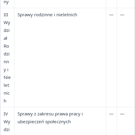
ny
III
Sprawy rodzinne i nieletnich
—
—
Wy
dzi
ał
Ro
dzi
nn
y i
Nie
let
nic
h
IV
Sprawy z zakresu prawa pracy i
—
—
Wy
ubezpieczeń społecznych
dzi