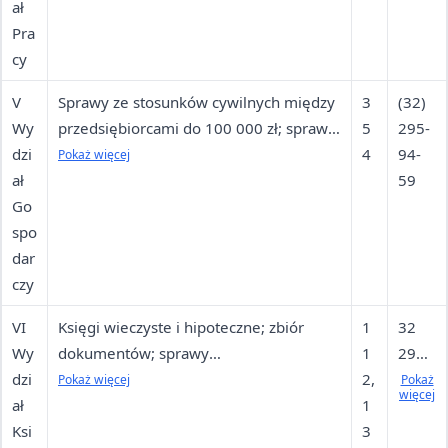
ał
Pra
cy
V
Sprawy ze stosunków cywilnych między
3
(32)
Wy
przedsiębiorcami do 100 000 zł; sprawy
5
295-
dzi
gospodarcze (nakazowe, upominawcze);
4
94-
Pokaż więcej
ał
sprawy ze stosunku spółki; sprawy
59
Go
przeciwko przedsiębiorcom o
spo
zaniechanie naruszania środowiska
dar
czy
VI
Księgi wieczyste i hipoteczne; zbiór
1
32
Wy
dokumentów; sprawy
1
295
dzi
wieczystoksięgowe; odpisy i
2,
94
Pokaż więcej
Pokaż
więcej
ał
zaświadczenia; archiwum.
1
72
Ksi
Nieruchomości w Dąbrowie Górniczej i
3
(cent