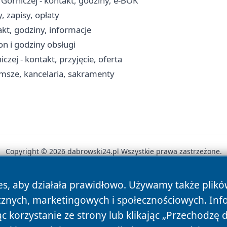
órniczej - kontakt, godziny, e-BOK
 zapisy, opłaty
kt, godziny, informacje
n i godziny obsługi
 - kontakt, przyjęcie, oferta
 msze, kancelaria, sakramenty
Copyright © 2026 dabrowski24.pl Wszystkie prawa zastrzeżone.
es, aby działała prawidłowo. Używamy także plik
News
Autorzy
Polityka Prywatności
Polityka Cookie
cznych, marketingowych i społecznościowych. Inf
 korzystanie ze strony lub klikając „Przechodzę 