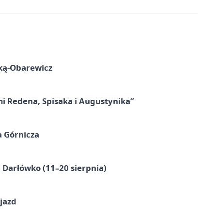
ską-Obarewicz
mi Redena, Spisaka i Augustynika”
a Górnicza
Darłówko (11–20 sierpnia)
jazd