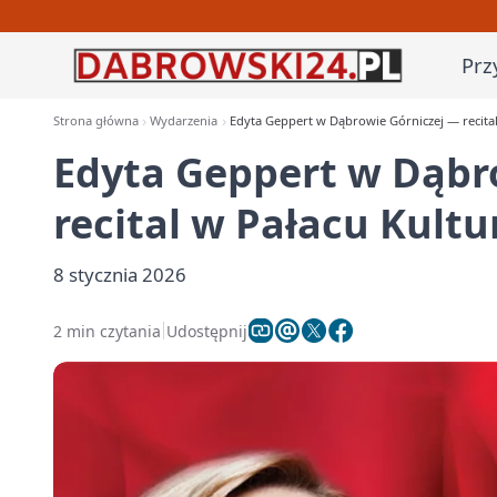
Prz
Strona główna
Wydarzenia
Edyta Geppert w Dąbrowie Górniczej — recital
Edyta Geppert w Dąbr
recital w Pałacu Kultu
8 stycznia 2026
2 min czytania
Udostępnij