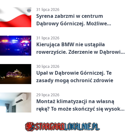
31 lipca 2026
Syrena zabrzmi w centrum
Dąbrowy Górniczej. Możliwe
krótkie zatrzymanie ruchu
31 lipca 2026
Kierująca BMW nie ustąpiła
rowerzyście. Zderzenie w Dąbrowie
Górniczej
30 lipca 2026
Upał w Dąbrowie Górniczej. Te
zasady mogą ochronić zdrowie
29 lipca 2026
Montaż klimatyzacji na własną
rękę? To może skończyć się wysoką
karą