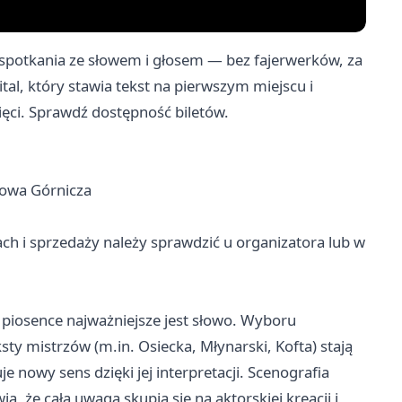
 spotkania ze słowem i głosem — bez fajerwerków, za
tal, który stawia tekst na pierwszym miejscu i
ęci. Sprawdź dostępność biletów.
browa Górnicza
ch i sprzedaży należy sprawdzić u organizatora lub w
w piosence najważniejsze jest słowo. Wyboru
sty mistrzów (m.in. Osiecka, Młynarski, Kofta) stają
e nowy sens dzięki jej interpretacji. Scenografia
, że cała uwaga skupia się na aktorskiej kreacji i