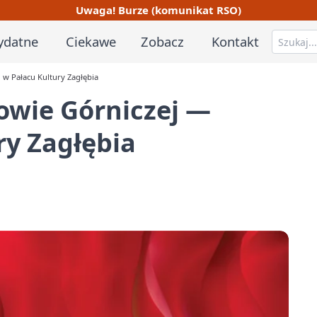
Uwaga! Burze (komunikat RSO)
ydatne
Ciekawe
Zobacz
Kontakt
 w Pałacu Kultury Zagłębia
owie Górniczej —
ry Zagłębia