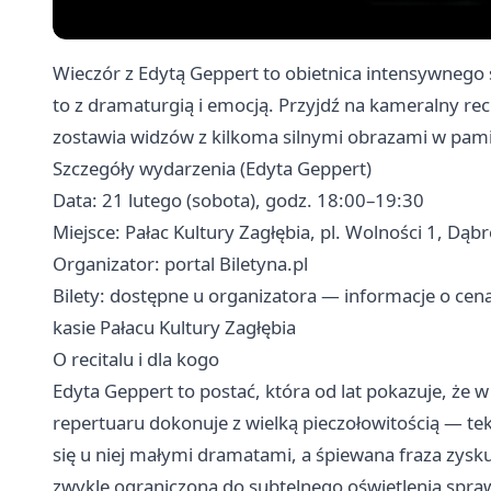
Wieczór z Edytą Geppert to obietnica intensywnego
to z dramaturgią i emocją. Przyjdź na kameralny reci
zostawia widzów z kilkoma silnymi obrazami w pami
Szczegóły wydarzenia (Edyta Geppert)
Data: 21 lutego (sobota), godz. 18:00–19:30
Miejsce: Pałac Kultury Zagłębia, pl. Wolności 1, Dą
Organizator: portal Biletyna.pl
Bilety: dostępne u organizatora — informacje o cena
kasie Pałacu Kultury Zagłębia
O recitalu i dla kogo
Edyta Geppert to postać, która od lat pokazuje, że 
repertuaru dokonuje z wielką pieczołowitością — tek
się u niej małymi dramatami, a śpiewana fraza zyskuj
zwykle ograniczona do subtelnego oświetlenia sprawia