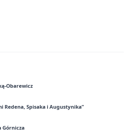
ską-Obarewicz
mi Redena, Spisaka i Augustynika”
a Górnicza