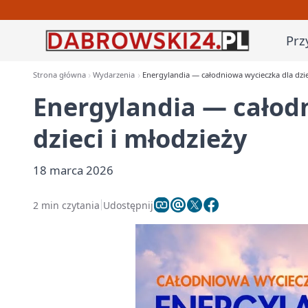
Prz
Strona główna
Wydarzenia
Energylandia — całodniowa wycieczka dla dzie
Energylandia — całod
dzieci i młodzieży
18 marca 2026
2 min czytania
Udostępnij