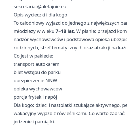
sekretariat@alefajnie.eu
.
Opis wycieczki i dla kogo
To całodniowy wyjazd do jednego z największych par
młodzieży w wieku
7–18 lat
. W planie: przejazd k
nadzór wychowawców i podstawowa opieka ubezpiecz
rodzinnych, stref tematycznych oraz atrakcji na każ
Co jest w pakiecie:
transport autokarem
bilet wstępu do parku
ubezpieczenie NNW
opieka wychowawców ‍
porcja frytek i napój
Dla kogo: dzieci i nastolatki szukające aktywnego,
wakacyjny wyjazd z rówieśnikami. Co warto zabrać:
jedzenie i pamiątki.