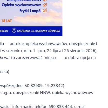
dia — autokar, opieka wychowawców, ubezpieczenie i
w sezonie (m.in. 1 lipca, 22 lipca i 26 sierpnia 2026),
ało warto zarezerwować miejsce — to dobra opcja na
czka)
(współrzędne: 50.32909, 19.23342)
 wstępu, ubezpieczenie NNW, opieka wychowawców
wacje i informacje: telefon 690 833 444, e‑mail