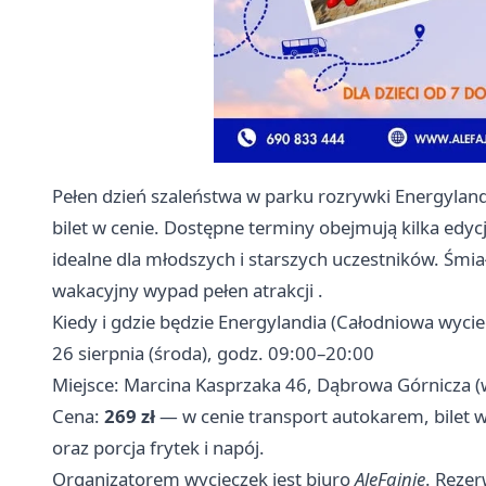
Pełen dzień szaleństwa w parku rozrywki Energylan
bilet w cenie. Dostępne terminy obejmują kilka edycji 
idealne dla młodszych i starszych uczestników. Śmi
wakacyjny wypad pełen atrakcji .
Kiedy i gdzie będzie Energylandia (Całodniowa wycie
26 sierpnia (środa), godz. 09:00–20:00
Miejsce: Marcina Kasprzaka 46, Dąbrowa Górnicza 
Cena:
269 zł
— w cenie transport autokarem, bilet
oraz porcja frytek i napój.
Organizatorem wycieczek jest biuro
AleFajnie
. Rezer