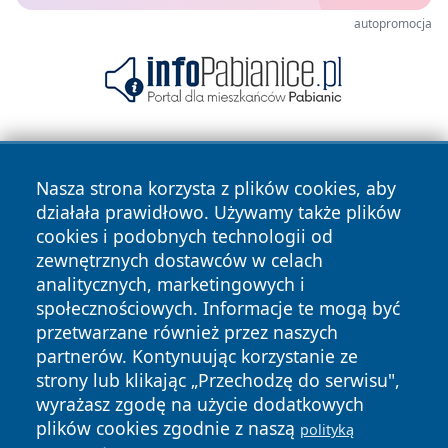
autopromocja
Nasza strona korzysta z plików cookies, aby
działała prawidłowo. Używamy także plików
cookies i podobnych technologii od
zewnętrznych dostawców w celach
Copyright © 2026 dabrowski24.pl Wszystkie prawa
analitycznych, marketingowych i
zastrzeżone.
społecznościowych. Informacje te mogą być
przetwarzane również przez naszych
partnerów. Kontynuując korzystanie ze
Polityka
Polityka
News
Autorzy
strony lub klikając „Przechodzę do serwisu",
Prywatności
Cookies
wyrażasz zgodę na użycie dodatkowych
plików cookies zgodnie z naszą
polityką