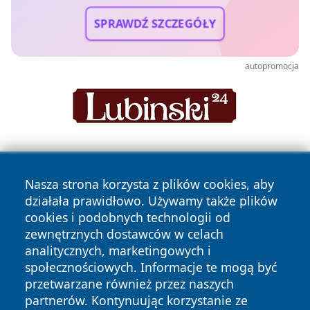
SPRAWDŹ SZCZEGÓŁY
autopromocja
Nasza strona korzysta z plików cookies, aby
działała prawidłowo. Używamy także plików
cookies i podobnych technologii od
zewnętrznych dostawców w celach
Copyright © 2026 dabrowski24.pl Wszystkie prawa
analitycznych, marketingowych i
zastrzeżone.
społecznościowych. Informacje te mogą być
przetwarzane również przez naszych
partnerów. Kontynuując korzystanie ze
Polityka
Polityka
News
Autorzy