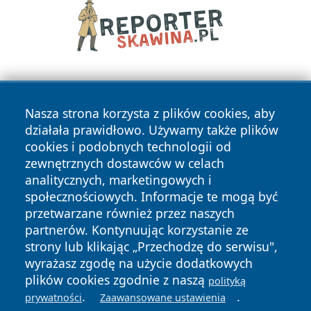
Nasza strona korzysta z plików cookies, aby
działała prawidłowo. Używamy także plików
cookies i podobnych technologii od
zewnętrznych dostawców w celach
Copyright © 2026 dabrowski24.pl Wszystkie prawa
analitycznych, marketingowych i
zastrzeżone.
społecznościowych. Informacje te mogą być
przetwarzane również przez naszych
partnerów. Kontynuując korzystanie ze
Polityka
Polityka
News
Autorzy
strony lub klikając „Przechodzę do serwisu",
Prywatności
Cookies
wyrażasz zgodę na użycie dodatkowych
plików cookies zgodnie z naszą
polityką
.
.
prywatności
Zaawansowane ustawienia