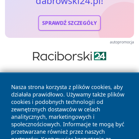
dabrowski24.pl!
SPRAWDŹ SZCZEGÓŁY
autopromocja
Nasza strona korzysta z plików cookies, aby
działała prawidłowo. Używamy także plików
cookies i podobnych technologii od
zewnętrznych dostawców w celach
Copyright © 2026 dabrowski24.pl Wszystkie prawa
analitycznych, marketingowych i
zastrzeżone.
społecznościowych. Informacje te mogą być
przetwarzane również przez naszych