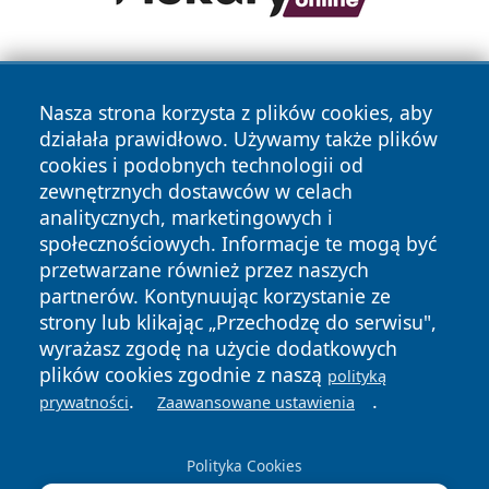
Nasza strona korzysta z plików cookies, aby
działała prawidłowo. Używamy także plików
cookies i podobnych technologii od
zewnętrznych dostawców w celach
Copyright © 2026 dabrowski24.pl Wszystkie prawa
analitycznych, marketingowych i
zastrzeżone.
społecznościowych. Informacje te mogą być
przetwarzane również przez naszych
partnerów. Kontynuując korzystanie ze
Polityka
Polityka
News
Autorzy
strony lub klikając „Przechodzę do serwisu",
Prywatności
Cookies
wyrażasz zgodę na użycie dodatkowych
plików cookies zgodnie z naszą
polityką
.
.
prywatności
Zaawansowane ustawienia
Polityka Cookies