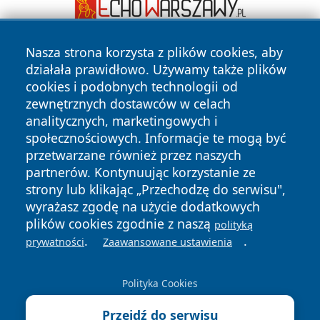
Nasza strona korzysta z plików cookies, aby
działała prawidłowo. Używamy także plików
cookies i podobnych technologii od
zewnętrznych dostawców w celach
analitycznych, marketingowych i
społecznościowych. Informacje te mogą być
Copyright © 2026 dabrowski24.pl Wszystkie prawa
zastrzeżone.
przetwarzane również przez naszych
partnerów. Kontynuując korzystanie ze
strony lub klikając „Przechodzę do serwisu",
Polityka
Polityka
wyrażasz zgodę na użycie dodatkowych
News
Autorzy
Prywatności
Cookies
plików cookies zgodnie z naszą
polityką
.
.
prywatności
Zaawansowane ustawienia
Polityka Cookies
Przejdź do serwisu