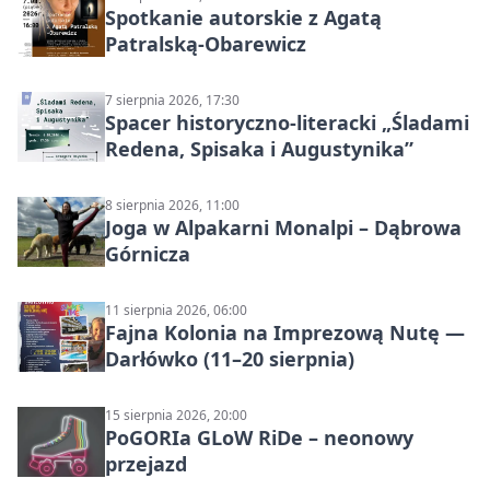
Spotkanie autorskie z Agatą
Patralską-Obarewicz
7 sierpnia 2026, 17:30
Spacer historyczno-literacki „Śladami
Redena, Spisaka i Augustynika”
8 sierpnia 2026, 11:00
Joga w Alpakarni Monalpi – Dąbrowa
Górnicza
11 sierpnia 2026, 06:00
Fajna Kolonia na Imprezową Nutę —
Darłówko (11–20 sierpnia)
15 sierpnia 2026, 20:00
PoGORIa GLoW RiDe – neonowy
przejazd