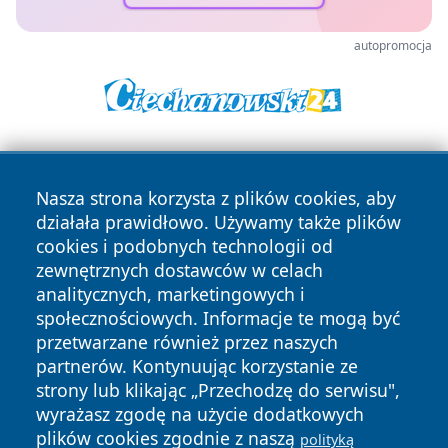
autopromocja
Nasza strona korzysta z plików cookies, aby
działała prawidłowo. Używamy także plików
cookies i podobnych technologii od
zewnętrznych dostawców w celach
Copyright © 2026 dabrowski24.pl Wszystkie prawa
analitycznych, marketingowych i
zastrzeżone.
społecznościowych. Informacje te mogą być
przetwarzane również przez naszych
partnerów. Kontynuując korzystanie ze
Polityka
Polityka
News
Autorzy
strony lub klikając „Przechodzę do serwisu",
Prywatności
Cookies
wyrażasz zgodę na użycie dodatkowych
plików cookies zgodnie z naszą
polityką