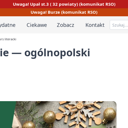
Uwaga! Upał st.3 ( 32 powiaty) (komunikat RSO)
Uwaga! Burze (komunikat RSO)
ydatne
Ciekawe
Zobacz
Kontakt
s literacki
ie — ogólnopolski