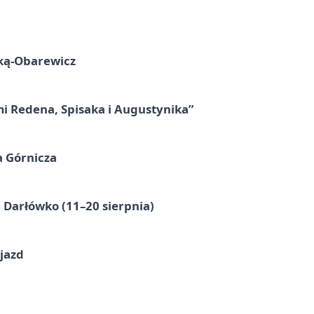
ską-Obarewicz
mi Redena, Spisaka i Augustynika”
a Górnicza
Darłówko (11–20 sierpnia)
jazd