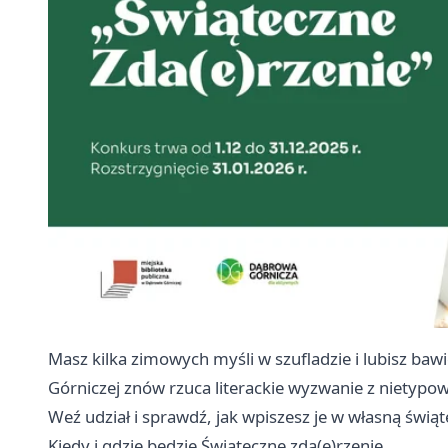
Masz kilka zimowych myśli w szufladzie i lubisz ba
Górniczej znów rzuca literackie wyzwanie z nietyp
Weź udział i sprawdź, jak wpiszesz je w własną świąt
Kiedy i gdzie będzie Świąteczne zda(e)rzenie