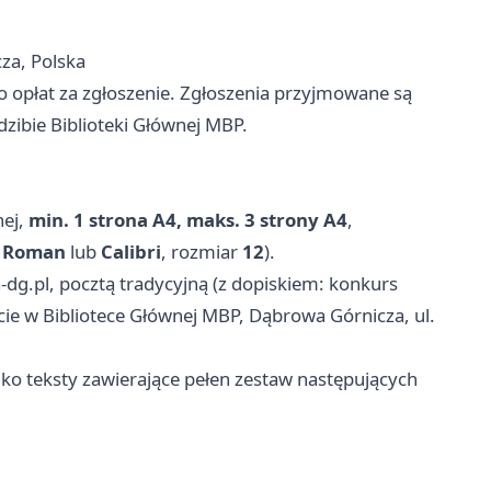
cza, Polska
o opłat za zgłoszenie. Zgłoszenia przyjmowane są
dzibie Biblioteki Głównej MBP.
nej,
min. 1 strona A4, maks. 3 strony A4
,
 Roman
lub
Calibri
, rozmiar
12
).
-dg.pl
, pocztą tradycyjną (z dopiskiem: konkurs
iście w Bibliotece Głównej MBP, Dąbrowa Górnicza, ul.
o teksty zawierające pełen zestaw następujących