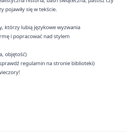
istyczna historia, baśń świąteczna, pastisz czy
 pojawiły się w tekście.
y, którzy lubią językowe wyzwania
formę i popracować nad stylem
, objętość)
sprawdź regulamin na stronie biblioteki)
ieczory!