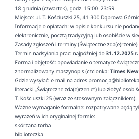
18 grudnia (czwartek), godz. 15:00–23:59
Miejsce: ul. T. Kościuszki 25, 41-300 Dąbrowa Górni
Informacje o opłatach: w opisie konkursu nie podan
elektronicznie, pocztą tradycyjną lub osobiście w sie
Zasady zgłoszeń i terminy (Świąteczne zda(e)rzenie)
Termin nadsyłania prac: najpóźniej do
31.12.2025 r.
Forma i objętość: opowiadanie o tematyce świątecz
znormalizowany maszynopis (czcionka:
Times New
Gdzie wysyłać: e-mail na adres
promocja@biblioteka
literacki „Świąteczne zda(e)rzenie”) lub złożyć osob
T. Kościuszki 25 (wraz ze stosownym załącznikiem).
Ważne wymaganie formalne: rozpatrywane będą tylk
wyrażeń w ich oryginalnej formie:
skórzana torba
biblioteczka