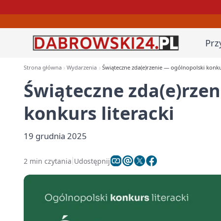
Prz
Strona główna
Wydarzenia
Świąteczne zda(e)rzenie — ogólnopolski konkur
Świąteczne zda(e)rzen
konkurs literacki
19 grudnia 2025
2 min czytania
Udostępnij