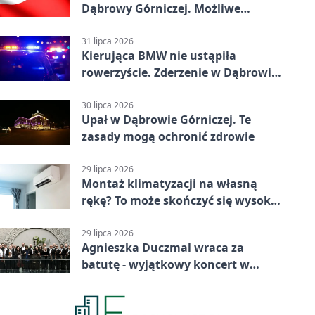
Dąbrowy Górniczej. Możliwe
krótkie zatrzymanie ruchu
31 lipca 2026
Kierująca BMW nie ustąpiła
rowerzyście. Zderzenie w Dąbrowie
Górniczej
30 lipca 2026
Upał w Dąbrowie Górniczej. Te
zasady mogą ochronić zdrowie
29 lipca 2026
Montaż klimatyzacji na własną
rękę? To może skończyć się wysoką
karą
29 lipca 2026
Agnieszka Duczmal wraca za
batutę - wyjątkowy koncert w
Dąbrowie Górniczej