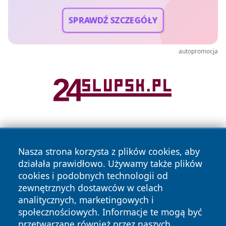
SPRAWDŹ SZCZEGÓŁY
autopromocja
Nasza strona korzysta z plików cookies, aby
działała prawidłowo. Używamy także plików
cookies i podobnych technologii od
zewnętrznych dostawców w celach
Copyright © 2026 dabrowski24.pl Wszystkie prawa
analitycznych, marketingowych i
zastrzeżone.
społecznościowych. Informacje te mogą być
przetwarzane również przez naszych