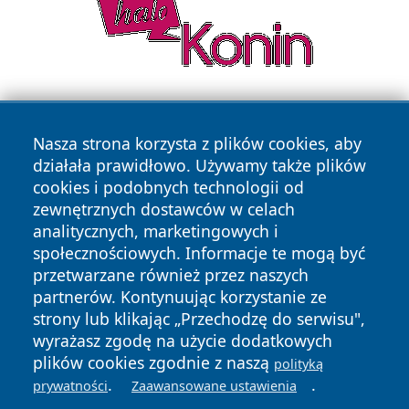
Nasza strona korzysta z plików cookies, aby
działała prawidłowo. Używamy także plików
cookies i podobnych technologii od
zewnętrznych dostawców w celach
Copyright © 2026 dabrowski24.pl Wszystkie prawa
analitycznych, marketingowych i
zastrzeżone.
społecznościowych. Informacje te mogą być
przetwarzane również przez naszych
partnerów. Kontynuując korzystanie ze
Polityka
Polityka
News
Autorzy
strony lub klikając „Przechodzę do serwisu",
Prywatności
Cookies
wyrażasz zgodę na użycie dodatkowych
plików cookies zgodnie z naszą
polityką
.
.
prywatności
Zaawansowane ustawienia