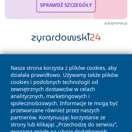
SPRAWDŹ SZCZEGÓŁY
autopromocja
Nasza strona korzysta z plików cookies, aby
działała prawidłowo. Używamy także plików
cookies i podobnych technologii od
zewnętrznych dostawców w celach
Copyright © 2026 dabrowski24.pl Wszystkie prawa
analitycznych, marketingowych i
zastrzeżone.
społecznościowych. Informacje te mogą być
przetwarzane również przez naszych
partnerów. Kontynuując korzystanie ze
Polityka
Polityka
News
Autorzy
strony lub klikając „Przechodzę do serwisu",
Prywatności
Cookies
wyrażasz zgodę na użycie dodatkowych