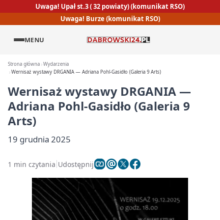
Uwaga! Upał st.3 ( 32 powiaty) (komunikat RSO)
Uwaga! Burze (komunikat RSO)
MENU
Strona główna
Wydarzenia
Wernisaż wystawy DRGANIA — Adriana Pohl-Gasidło (Galeria 9 Arts)
Wernisaż wystawy DRGANIA —
Adriana Pohl-Gasidło (Galeria 9
Arts)
19 grudnia 2025
1 min czytania
Udostępnij