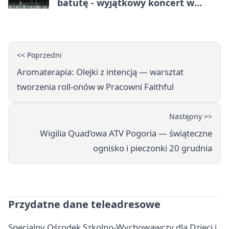
batutę - wyjątkowy koncert w
Dąbrowie Górniczej
<< Poprzedni
Aromaterapia: Olejki z intencją — warsztat
tworzenia roll-onów w Pracowni Faithful
Następny >>
Wigilia Quad’owa ATV Pogoria — świąteczne
ognisko i pieczonki 20 grudnia
Przydatne dane teleadresowe
Specjalny Ośrodek Szkolno-Wychowawczy dla Dzieci i