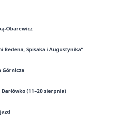
ską-Obarewicz
mi Redena, Spisaka i Augustynika”
a Górnicza
Darłówko (11–20 sierpnia)
jazd