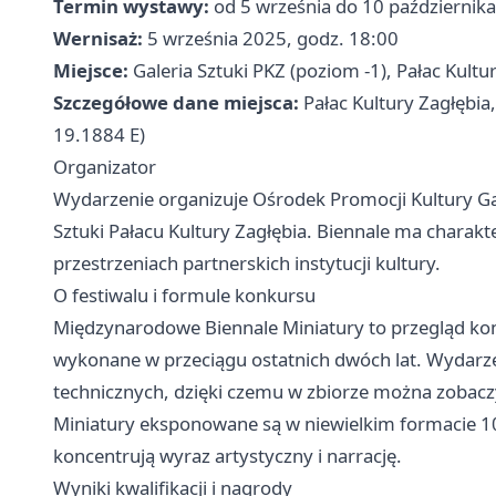
Termin wystawy:
od 5 września do 10 październik
Wernisaż:
5 września 2025, godz. 18:00
Miejsce:
Galeria Sztuki PKZ (poziom -1), Pałac Kult
Szczegółowe dane miejsca:
Pałac Kultury Zagłębia
19.1884 E)
Organizator
Wydarzenie organizuje Ośrodek Promocji Kultury G
Sztuki Pałacu Kultury Zagłębia. Biennale ma charakt
przestrzeniach partnerskich instytucji kultury.
O festiwalu i formule konkursu
Międzynarodowe Biennale Miniatury to przegląd k
wykonane w przeciągu ostatnich dwóch lat. Wydarze
technicznych, dzięki czemu w zbiorze można zobaczy
Miniatury eksponowane są w niewielkim formacie 1
koncentrują wyraz artystyczny i narrację.
Wyniki kwalifikacji i nagrody