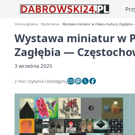
Prz
Strona główna
Wydarzenia
Wystawa miniatur w Pałacu Kultury Zagłębia
Wystawa miniatur w P
Zagłębia — Częstocho
3 września 2025
2 min czytania
Udostępnij