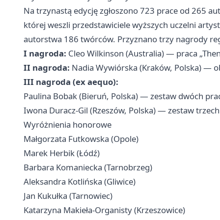
Na trzynastą edycję zgłoszono 723 prace od 265 au
której weszli przedstawiciele wyższych uczelni arty
autorstwa 186 twórców. Przyznano trzy nagrody re
I nagroda:
Cleo Wilkinson (Australia) — praca „Then
II nagroda:
Nadia Wywiórska (Kraków, Polska) — ob
III nagroda (ex aequo):
Paulina Bobak (Bieruń, Polska) — zestaw dwóch pra
Iwona Duracz-Gil (Rzeszów, Polska) — zestaw trzech f
Wyróżnienia honorowe
Małgorzata Futkowska (Opole)
Marek Herbik (Łódź)
Barbara Komaniecka (Tarnobrzeg)
Aleksandra Kotlińska (Gliwice)
Jan Kukułka (Tarnowiec)
Katarzyna Makieła-Organisty (Krzeszowice)