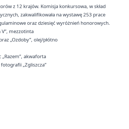
torów z 12 krajów. Komisja konkursowa, w skład
stycznych, zakwalifikowała na wystawę 253 prace
gulaminowe oraz dziesięć wyróżnień honorowych.
 V”, mezzotinta
raz „Ozdoby”, olej/płótno
c „Razem”, akwaforta
otografii „Zgliszcza”