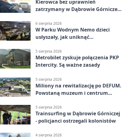
Kierowca bez uprawnień
zatrzymany w Dąbrowie Górniczej.
Miał blisko 1,5 promila
6 sierpnia 2026
W Parku Wodnym Nemo dzieci
usłyszały, jak uniknąć
wakacyjnego zagrożenia
5 sierpnia 2026
Metrobilet zyskuje połączenia PKP
Intercity. Są ważne zasady
5 sierpnia 2026
Miliony na rewitalizację po DEFUM.
Powstaną muzeum i centrum
nauki
5 sierpnia 2026
Trainsurfing w Dąbrowie Górniczej
- policjanci ostrzegali kolonistów
4 sierpnia 2026