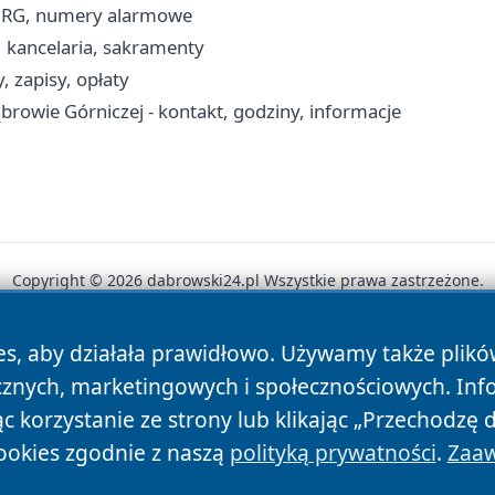
 JRG, numery alarmowe
, kancelaria, sakramenty
 zapisy, opłaty
browie Górniczej - kontakt, godziny, informacje
Copyright © 2026 dabrowski24.pl Wszystkie prawa zastrzeżone.
es, aby działała prawidłowo. Używamy także plik
News
Autorzy
Polityka Prywatności
Polityka Cookie
cznych, marketingowych i społecznościowych. Inf
 korzystanie ze strony lub klikając „Przechodzę 
ookies zgodnie z naszą
polityką prywatności
.
Zaaw