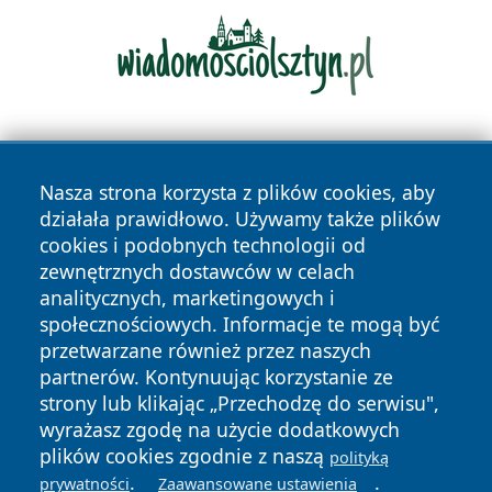
Nasza strona korzysta z plików cookies, aby
działała prawidłowo. Używamy także plików
cookies i podobnych technologii od
zewnętrznych dostawców w celach
Copyright © 2026 dabrowski24.pl Wszystkie prawa
analitycznych, marketingowych i
zastrzeżone.
społecznościowych. Informacje te mogą być
przetwarzane również przez naszych
partnerów. Kontynuując korzystanie ze
Polityka
Polityka
News
Autorzy
strony lub klikając „Przechodzę do serwisu",
Prywatności
Cookies
wyrażasz zgodę na użycie dodatkowych
plików cookies zgodnie z naszą
polityką
.
.
prywatności
Zaawansowane ustawienia