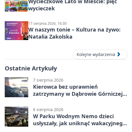
Wycieczkowe Lato w Mieście: pięć
wycieczek
17 sierpnia 2026, 16:30
W naszym tonie – Kultura na żywo:
Natalia Zakolska
Kolejne wydarzenia
Ostatnie Artykuły
7 sierpnia 2026
Kierowca bez uprawnień
zatrzymany w Dąbrowie Górniczej.
Miał blisko 1,5 promila
6 sierpnia 2026
W Parku Wodnym Nemo dzieci
usłyszały, jak uniknąć wakacyjnego
zagrożenia