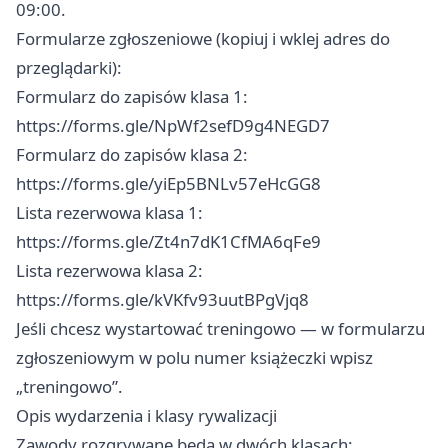
09:00.
Formularze zgłoszeniowe (kopiuj i wklej adres do
przeglądarki):
Formularz do zapisów klasa 1:
https://forms.gle/NpWf2sefD9g4NEGD7
Formularz do zapisów klasa 2:
https://forms.gle/yiEp5BNLv57eHcGG8
Lista rezerwowa klasa 1:
https://forms.gle/Zt4n7dK1CfMA6qFe9
Lista rezerwowa klasa 2:
https://forms.gle/kVKfv93uutBPgVjq8
Jeśli chcesz wystartować treningowo — w formularzu
zgłoszeniowym w polu numer książeczki wpisz
„treningowo”.
Opis wydarzenia i klasy rywalizacji
Zawody rozgrywane będą w dwóch klasach: