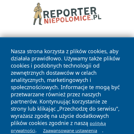
Nasza strona korzysta z plików cookies, aby
działała prawidłowo. Używamy także plików
cookies i podobnych technologii od
zewnętrznych dostawców w celach
Copyright © 2026 dabrowski24.pl Wszystkie prawa
analitycznych, marketingowych i
zastrzeżone.
społecznościowych. Informacje te mogą być
przetwarzane również przez naszych
partnerów. Kontynuując korzystanie ze
Polityka
Polityka
News
Autorzy
strony lub klikając „Przechodzę do serwisu",
Prywatności
Cookies
wyrażasz zgodę na użycie dodatkowych
plików cookies zgodnie z naszą
polityką
.
.
prywatności
Zaawansowane ustawienia