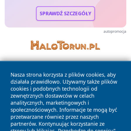
SPRAWDŹ SZCZEGÓŁY
autopromocja
Nasza strona korzysta z plików cookies, aby
działała prawidłowo. Używamy także plików
cookies i podobnych technologii od
zewnętrznych dostawców w celach
Copyright © 2026 dabrowski24.pl Wszystkie prawa
analitycznych, marketingowych i
zastrzeżone.
społecznościowych. Informacje te mogą być
przetwarzane również przez naszych
partnerów. Kontynuując korzystanie ze
Polityka
Polityka
News
Autorzy
strony lub klikając „Przechodzę do serwisu",
Prywatności
Cookies