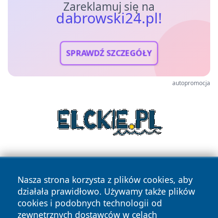
Zareklamuj się na
dabrowski24.pl!
SPRAWDŹ SZCZEGÓŁY
autopromocja
Nasza strona korzysta z plików cookies, aby
działała prawidłowo. Używamy także plików
cookies i podobnych technologii od
zewnętrznych dostawców w celach
Copyright © 2026 dabrowski24.pl Wszystkie prawa