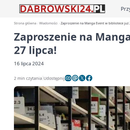
Prz
Strona główna
Wiadomości
Zaproszenie na Manga Event w bibliotece już 2
Zaproszenie na Manga 
27 lipca!
16 lipca 2024
2 min czytania
Udostępnij