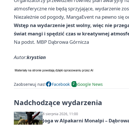
Organizatorzy przewidzieli również plan awaryjny n
atmosferyczne nie będą sprzyjające, wydarzenie zost
Niezależnie od pogody, MangaEvent na pewno się o
Wstęp na wydarzenie jest wolny, więc nie przega
świat mangi i spędzić czas w kreatywnej atmosf
Na podst. MBP Dąbrowa Górnicza
Autor:
krystian
Zaobserwuj nas!
Facebook
Google News
Nadchodzące wydarzenia
8 sierpnia 2026, 11:00
Joga w Alpakarni Monalpi – Dąbrow