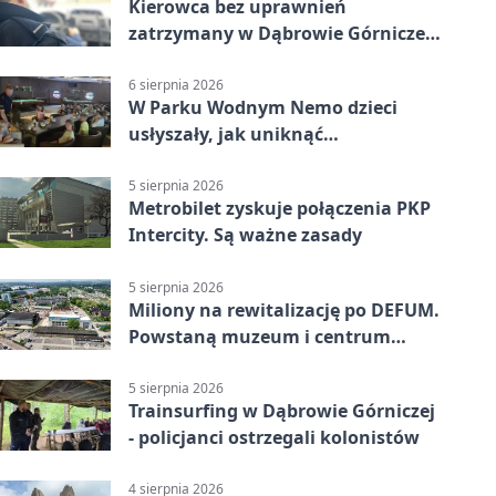
Kierowca bez uprawnień
zatrzymany w Dąbrowie Górniczej.
Miał blisko 1,5 promila
6 sierpnia 2026
W Parku Wodnym Nemo dzieci
usłyszały, jak uniknąć
wakacyjnego zagrożenia
5 sierpnia 2026
Metrobilet zyskuje połączenia PKP
Intercity. Są ważne zasady
5 sierpnia 2026
Miliony na rewitalizację po DEFUM.
Powstaną muzeum i centrum
nauki
5 sierpnia 2026
Trainsurfing w Dąbrowie Górniczej
- policjanci ostrzegali kolonistów
4 sierpnia 2026