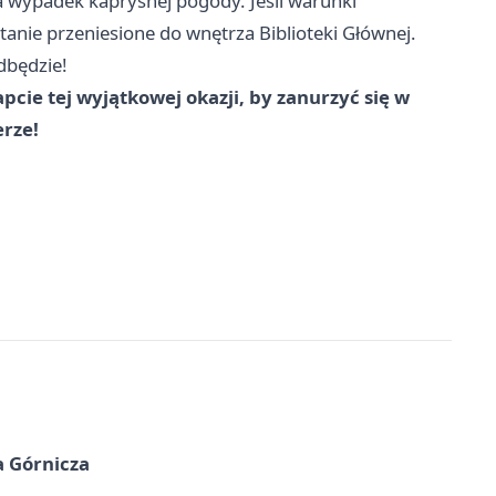
a wypadek kapryśnej pogody. Jeśli warunki
anie przeniesione do wnętrza Biblioteki Głównej.
dbędzie!
pcie tej wyjątkowej okazji, by zanurzyć się w
erze!
a Górnicza