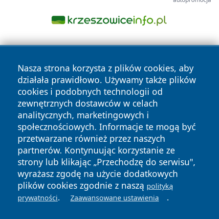
Nasza strona korzysta z plików cookies, aby
działała prawidłowo. Używamy także plików
cookies i podobnych technologii od
zewnętrznych dostawców w celach
Copyright © 2026 dabrowski24.pl Wszystkie prawa
analitycznych, marketingowych i
zastrzeżone.
społecznościowych. Informacje te mogą być
przetwarzane również przez naszych
partnerów. Kontynuując korzystanie ze
Polityka
Polityka
News
Autorzy
strony lub klikając „Przechodzę do serwisu",
Prywatności
Cookies
wyrażasz zgodę na użycie dodatkowych
plików cookies zgodnie z naszą
polityką
.
.
prywatności
Zaawansowane ustawienia