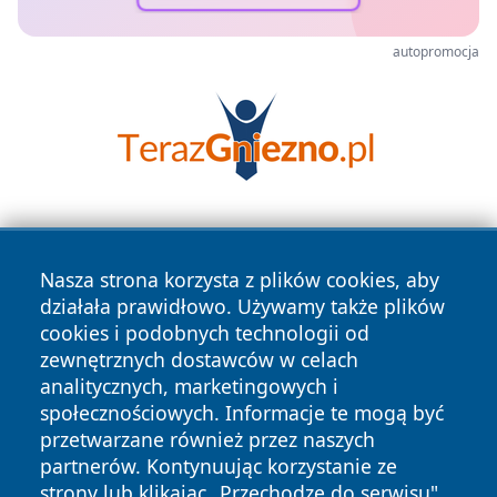
autopromocja
Nasza strona korzysta z plików cookies, aby
działała prawidłowo. Używamy także plików
cookies i podobnych technologii od
zewnętrznych dostawców w celach
Copyright © 2026 dabrowski24.pl Wszystkie prawa
analitycznych, marketingowych i
zastrzeżone.
społecznościowych. Informacje te mogą być
przetwarzane również przez naszych
partnerów. Kontynuując korzystanie ze
Polityka
Polityka
News
Autorzy
strony lub klikając „Przechodzę do serwisu",
Prywatności
Cookies