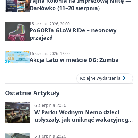
Fajna Kolonia na Imprezową Nutę —
Darłówko (11–20 sierpnia)
15 sierpnia 2026, 20:00
PoGORIa GLoW RiDe – neonowy
przejazd
16 sierpnia 2026, 17:00
Akcja Lato w mieście DG: Zumba
Kolejne wydarzenia
Ostatnie Artykuły
6 sierpnia 2026
W Parku Wodnym Nemo dzieci
usłyszały, jak uniknąć wakacyjnego
zagrożenia
5 sierpnia 2026