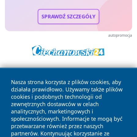
SPRAWDŹ SZCZEGÓŁY
autopromocja
Nasza strona korzysta z plików cookies, aby
działała prawidłowo. Używamy także plików
cookies i podobnych technologii od
zewnętrznych dostawców w celach
Copyright © 2026 dabrowski24.pl Wszystkie prawa
analitycznych, marketingowych i
zastrzeżone.
społecznościowych. Informacje te mogą być
przetwarzane również przez naszych
partnerów. Kontynuując korzystanie ze
Polityka
Polityka