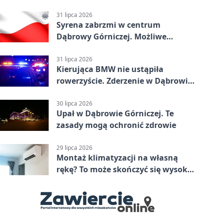
31 lipca 2026
Syrena zabrzmi w centrum
Dąbrowy Górniczej. Możliwe
krótkie zatrzymanie ruchu
31 lipca 2026
Kierująca BMW nie ustąpiła
rowerzyście. Zderzenie w Dąbrowie
Górniczej
30 lipca 2026
Upał w Dąbrowie Górniczej. Te
zasady mogą ochronić zdrowie
29 lipca 2026
Montaż klimatyzacji na własną
rękę? To może skończyć się wysoką
karą