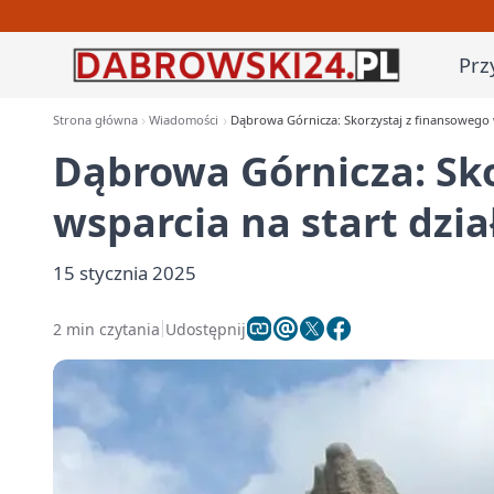
Prz
Strona główna
Wiadomości
Dąbrowa Górnicza: Skorzystaj z finansowego ws
Dąbrowa Górnicza: Sko
wsparcia na start dzia
15 stycznia 2025
2 min czytania
Udostępnij