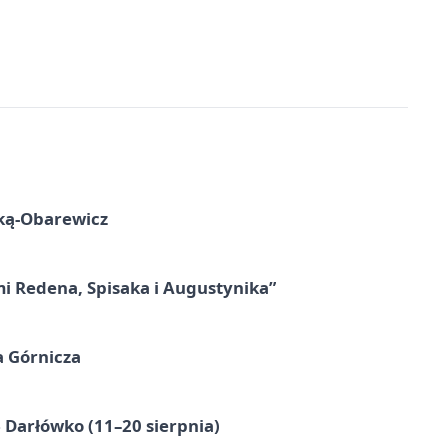
ską-Obarewicz
mi Redena, Spisaka i Augustynika”
a Górnicza
Darłówko (11–20 sierpnia)