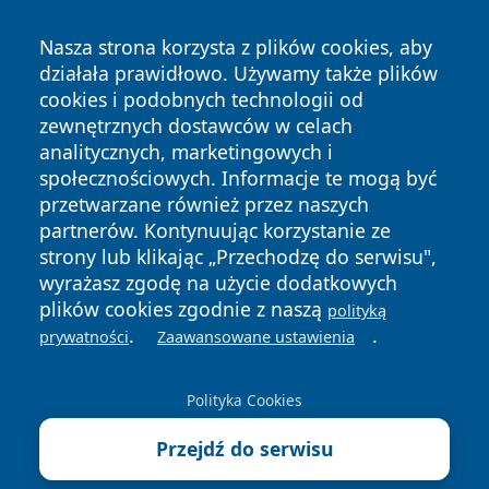
Nasza strona korzysta z plików cookies, aby
działała prawidłowo. Używamy także plików
cookies i podobnych technologii od
zewnętrznych dostawców w celach
Copyright © 2026 dabrowski24.pl Wszystkie prawa
analitycznych, marketingowych i
zastrzeżone.
społecznościowych. Informacje te mogą być
przetwarzane również przez naszych
partnerów. Kontynuując korzystanie ze
Polityka
Polityka
News
Autorzy
strony lub klikając „Przechodzę do serwisu",
Prywatności
Cookies
wyrażasz zgodę na użycie dodatkowych
plików cookies zgodnie z naszą
polityką
.
.
prywatności
Zaawansowane ustawienia
Polityka Cookies
Przejdź do serwisu