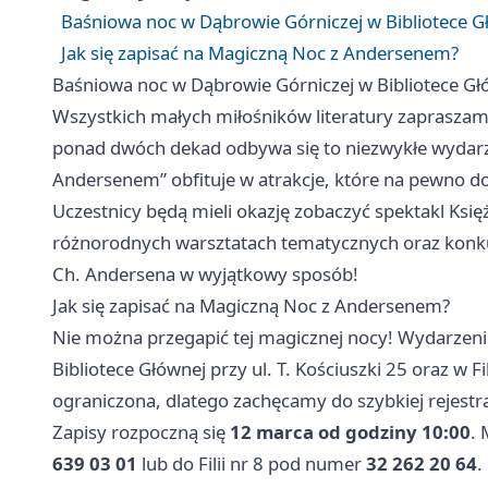
Baśniowa noc w Dąbrowie Górniczej w Bibliotece G
Jak się zapisać na Magiczną Noc z Andersenem?
Baśniowa noc w Dąbrowie Górniczej w Bibliotece Gł
Wszystkich małych miłośników literatury zapraszamy d
ponad dwóch dekad odbywa się to niezwykłe wydarz
Andersenem” obfituje w atrakcje, które na pewno d
Uczestnicy będą mieli okazję zobaczyć spektakl Księż
różnorodnych warsztatach tematycznych oraz konkur
Ch. Andersena w wyjątkowy sposób!
Jak się zapisać na Magiczną Noc z Andersenem?
Nie można przegapić tej magicznej nocy! Wydarzeni
Bibliotece Głównej przy ul. T. Kościuszki 25 oraz w Fil
ograniczona, dlatego zachęcamy do szybkiej rejestra
Zapisy rozpoczną się
12 marca od godziny 10:00
.
639 03 01
lub do Filii nr 8 pod numer
32 262 20 64
.