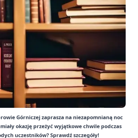
browie Górniczej zaprasza na niezapomnianą noc
dą miały okazję przeżyć wyjątkowe chwile podczas
odych uczestników? Sprawdź szczegóły!