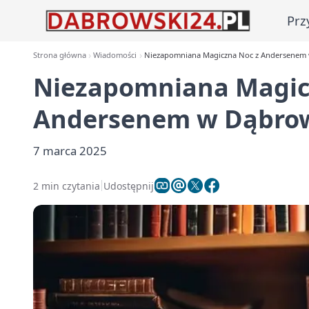
Prz
Strona główna
Wiadomości
Niezapomniana Magiczna Noc z Andersenem 
Niezapomniana Magic
Andersenem w Dąbrowi
7 marca 2025
2 min czytania
Udostępnij