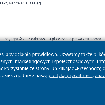
akt, kancelaria, zasięg
Copyright © 2026 dabrowski24.pl Wszystkie prawa zastrzeżone.
es, aby działała prawidłowo. Używamy także plik
News
Autorzy
Polityka Prywatności
Polityka Cookie
cznych, marketingowych i społecznościowych. Inf
 korzystanie ze strony lub klikając „Przechodzę 
ookies zgodnie z naszą
polityką prywatności
.
Zaaw