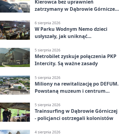
Kierowca bez uprawnień
zatrzymany w Dąbrowie Górniczej.
Miał blisko 1,5 promila
6 sierpnia 2026
W Parku Wodnym Nemo dzieci
usłyszały, jak uniknąć
wakacyjnego zagrożenia
5 sierpnia 2026
Metrobilet zyskuje połączenia PKP
Intercity. Są ważne zasady
5 sierpnia 2026
Miliony na rewitalizację po DEFUM.
Powstaną muzeum i centrum
nauki
5 sierpnia 2026
Trainsurfing w Dąbrowie Górniczej
- policjanci ostrzegali kolonistów
4 sierpnia 2026