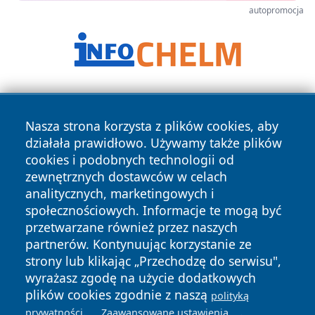
autopromocja
Nasza strona korzysta z plików cookies, aby
działała prawidłowo. Używamy także plików
cookies i podobnych technologii od
zewnętrznych dostawców w celach
Copyright © 2026 dabrowski24.pl Wszystkie prawa
analitycznych, marketingowych i
zastrzeżone.
społecznościowych. Informacje te mogą być
przetwarzane również przez naszych
partnerów. Kontynuując korzystanie ze
Polityka
Polityka
News
Autorzy
strony lub klikając „Przechodzę do serwisu",
Prywatności
Cookies
wyrażasz zgodę na użycie dodatkowych
plików cookies zgodnie z naszą
polityką
.
.
prywatności
Zaawansowane ustawienia