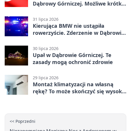
Dąbrowy Górniczej. Możliwe krótkie
zatrzymanie ruchu
31 lipca 2026
Kierująca BMW nie ustąpiła
rowerzyście. Zderzenie w Dąbrowie
Górniczej
30 lipca 2026
Upał w Dąbrowie Górniczej. Te
zasady mogą ochronić zdrowie
29 lipca 2026
Montaż klimatyzacji na własną
rękę? To może skończyć się wysoką
karą
<< Poprzedni
Niezapomniana Magiczna Noc z Andersenem w