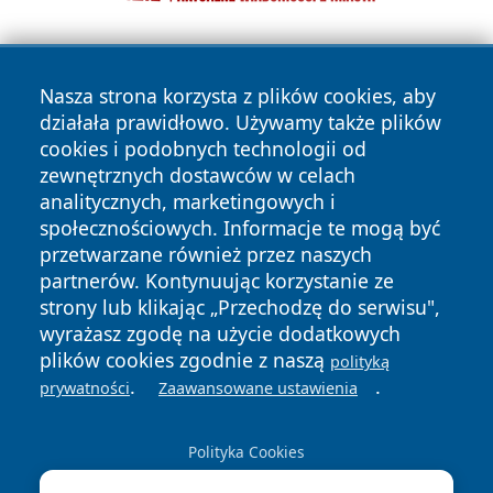
Nasza strona korzysta z plików cookies, aby
działała prawidłowo. Używamy także plików
cookies i podobnych technologii od
zewnętrznych dostawców w celach
Copyright © 2026 dabrowski24.pl Wszystkie prawa
analitycznych, marketingowych i
zastrzeżone.
społecznościowych. Informacje te mogą być
przetwarzane również przez naszych
partnerów. Kontynuując korzystanie ze
Polityka
Polityka
News
Autorzy
strony lub klikając „Przechodzę do serwisu",
Prywatności
Cookies
wyrażasz zgodę na użycie dodatkowych
plików cookies zgodnie z naszą
polityką
.
.
prywatności
Zaawansowane ustawienia
Polityka Cookies