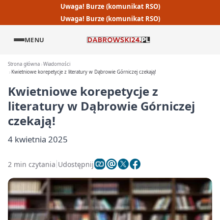
Uwaga! Burze (komunikat RSO)
Uwaga! Burze (komunikat RSO)
MENU
Strona główna
Wiadomości
Kwietniowe korepetycje z literatury w Dąbrowie Górniczej czekają!
Kwietniowe korepetycje z
literatury w Dąbrowie Górniczej
czekają!
4 kwietnia 2025
2 min czytania
Udostępnij