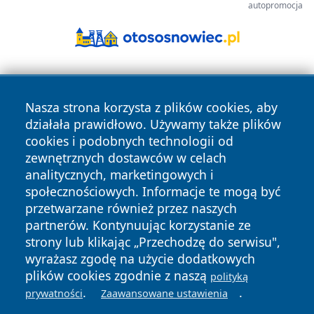
autopromocja
Nasza strona korzysta z plików cookies, aby
działała prawidłowo. Używamy także plików
cookies i podobnych technologii od
zewnętrznych dostawców w celach
Copyright © 2026 dabrowski24.pl Wszystkie prawa
analitycznych, marketingowych i
zastrzeżone.
społecznościowych. Informacje te mogą być
przetwarzane również przez naszych
partnerów. Kontynuując korzystanie ze
Polityka
Polityka
News
Autorzy
strony lub klikając „Przechodzę do serwisu",
Prywatności
Cookies
wyrażasz zgodę na użycie dodatkowych
plików cookies zgodnie z naszą
polityką
.
.
prywatności
Zaawansowane ustawienia