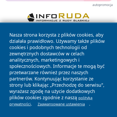
autopromocja
Nasza strona korzysta z plików cookies, aby
działała prawidłowo. Używamy także plików
cookies i podobnych technologii od
zewnętrznych dostawców w celach
analitycznych, marketingowych i
Copyright © 2026 dabrowski24.pl Wszystkie prawa
społecznościowych. Informacje te mogą być
zastrzeżone.
przetwarzane również przez naszych
partnerów. Kontynuując korzystanie ze
strony lub klikając „Przechodzę do serwisu",
Polityka
Polityka
News
Autorzy
wyrażasz zgodę na użycie dodatkowych
Prywatności
Cookies
plików cookies zgodnie z naszą
polityką
.
.
prywatności
Zaawansowane ustawienia