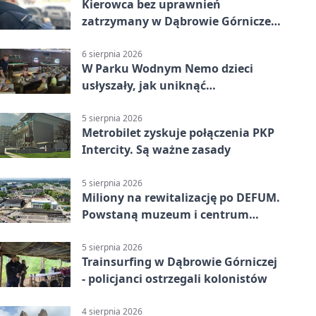
Kierowca bez uprawnień
zatrzymany w Dąbrowie Górniczej.
Miał blisko 1,5 promila
6 sierpnia 2026
W Parku Wodnym Nemo dzieci
usłyszały, jak uniknąć
wakacyjnego zagrożenia
5 sierpnia 2026
Metrobilet zyskuje połączenia PKP
Intercity. Są ważne zasady
5 sierpnia 2026
Miliony na rewitalizację po DEFUM.
Powstaną muzeum i centrum
nauki
5 sierpnia 2026
Trainsurfing w Dąbrowie Górniczej
- policjanci ostrzegali kolonistów
4 sierpnia 2026