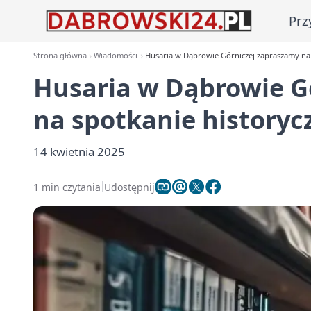
Prz
Strona główna
Wiadomości
Husaria w Dąbrowie Górniczej zapraszamy na 
Husaria w Dąbrowie G
na spotkanie historyc
14 kwietnia 2025
1 min czytania
Udostępnij