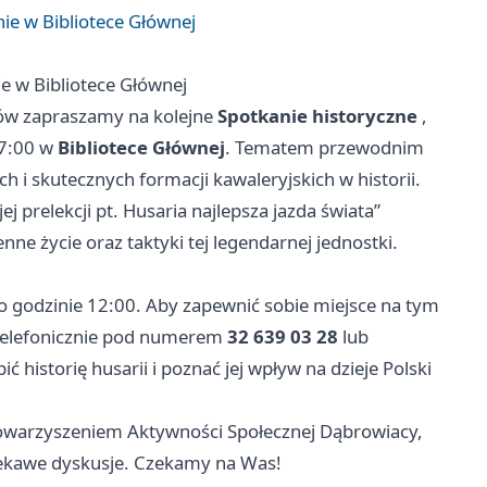
ie w Bibliotece Głównej
e w Bibliotece Głównej
riów zapraszamy na kolejne
Spotkanie historyczne
,
17:00 w
Bibliotece Głównej
. Tematem przewodnim
h i skutecznych formacji kawaleryjskich w historii.
 prelekcji pt. Husaria najlepsza jazda świata”
enne życie oraz taktyki tej legendarnej jednostki.
 o godzinie 12:00. Aby zapewnić sobie miejsce na tym
telefonicznie pod numerem
32 639 03 28
lub
 historię husarii i poznać jej wpływ na dzieje Polski
owarzyszeniem Aktywności Społecznej Dąbrowiacy,
iekawe dyskusje. Czekamy na Was!