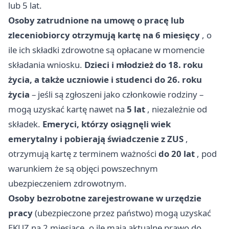
lub 5 lat.
Osoby zatrudnione na umowę o pracę lub
zleceniobiorcy otrzymują kartę na 6 miesięcy
, o
ile ich składki zdrowotne są opłacane w momencie
składania wniosku.
Dzieci i młodzież do 18. roku
życia, a także uczniowie i studenci do 26. roku
życia
– jeśli są zgłoszeni jako członkowie rodziny –
mogą uzyskać kartę nawet na
5 lat
, niezależnie od
składek.
Emeryci, którzy osiągnęli wiek
emerytalny i pobierają świadczenie z ZUS
,
otrzymują kartę z terminem ważności
do 20 lat
, pod
warunkiem że są objęci powszechnym
ubezpieczeniem zdrowotnym.
Osoby bezrobotne zarejestrowane w urzędzie
pracy
(ubezpieczone przez państwo) mogą uzyskać
EKUZ na 2 miesiące, o ile mają aktualne prawo do