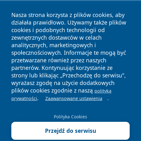
Nasza strona korzysta z plików cookies, aby
działała prawidłowo. Używamy także plików
cookies i podobnych technologii od
zewnętrznych dostawców w celach
Copyright © 2026 dabrowski24.pl Wszystkie prawa
analitycznych, marketingowych i
zastrzeżone.
społecznościowych. Informacje te mogą być
przetwarzane również przez naszych
partnerów. Kontynuując korzystanie ze
Polityka
Polityka
News
Autorzy
strony lub klikając „Przechodzę do serwisu",
Prywatności
Cookies
wyrażasz zgodę na użycie dodatkowych
plików cookies zgodnie z naszą
polityką
.
.
prywatności
Zaawansowane ustawienia
Polityka Cookies
Przejdź do serwisu