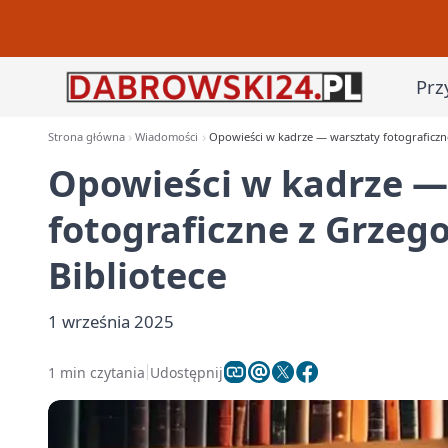
Prz
Strona główna
Wiadomości
Opowieści w kadrze — warsztaty fotograficzn
Opowieści w kadrze —
fotograficzne z Grze
Bibliotece
1 września 2025
1 min czytania
Udostępnij