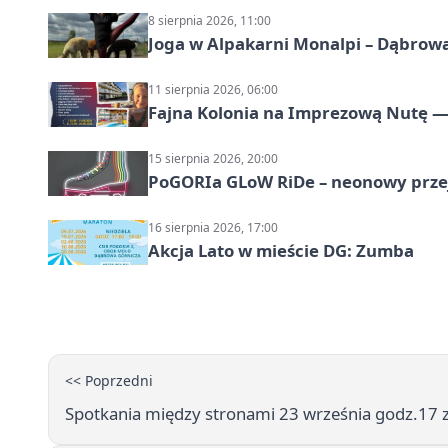
8 sierpnia 2026, 11:00
Joga w Alpakarni Monalpi – Dąbrow
11 sierpnia 2026, 06:00
Fajna Kolonia na Imprezową Nutę — 
15 sierpnia 2026, 20:00
PoGORIa GLoW RiDe – neonowy prze
16 sierpnia 2026, 17:00
Akcja Lato w mieście DG: Zumba
<< Poprzedni
Spotkania między stronami 23 września godz.17 z