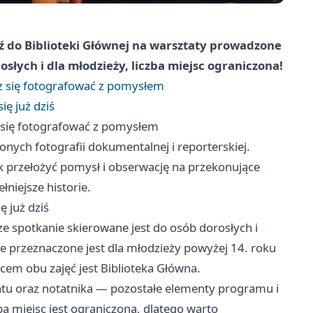
ź do Biblioteki Głównej na warsztaty prowadzone
słych i dla młodzieży, liczba miejsc ograniczona!
z się fotografować z pomysłem
ię już dziś
 się fotografować z pomysłem
nych fotografii dokumentalnej i reporterskiej.
ak przełożyć pomysł i obserwację na przekonujące
łniejsze historie.
ę już dziś
e spotkanie skierowane jest do osób dorosłych i
e przeznaczone jest dla młodzieży powyżej 14. roku
scem obu zajęć jest Biblioteka Główna.
atu oraz notatnika — pozostałe elementy programu i
 miejsc jest ograniczona, dlatego warto