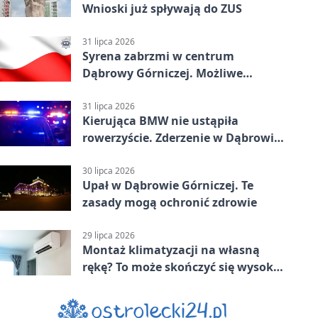
Wnioski już spływają do ZUS
31 lipca 2026
Syrena zabrzmi w centrum
Dąbrowy Górniczej. Możliwe
krótkie zatrzymanie ruchu
31 lipca 2026
Kierująca BMW nie ustąpiła
rowerzyście. Zderzenie w Dąbrowie
Górniczej
30 lipca 2026
Upał w Dąbrowie Górniczej. Te
zasady mogą ochronić zdrowie
29 lipca 2026
Montaż klimatyzacji na własną
rękę? To może skończyć się wysoką
karą