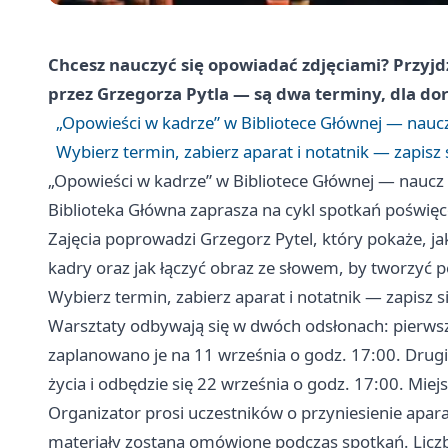
Chcesz nauczyć się opowiadać zdjęciami? Przyjd
przez Grzegorza Pytla — są dwa terminy, dla doro
„Opowieści w kadrze” w Bibliotece Głównej — nauc
Wybierz termin, zabierz aparat i notatnik — zapisz s
„Opowieści w kadrze” w Bibliotece Głównej — naucz
Biblioteka Główna zaprasza na cykl spotkań poświęco
Zajęcia poprowadzi Grzegorz Pytel, który pokaże, j
kadry oraz jak łączyć obraz ze słowem, by tworzyć pe
Wybierz termin, zabierz aparat i notatnik — zapisz si
Warsztaty odbywają się w dwóch odsłonach: pierwsz
zaplanowano je na 11 września o godz. 17:00. Drugi
życia i odbędzie się 22 września o godz. 17:00. Miej
Organizator prosi uczestników o przyniesienie apar
materiały zostaną omówione podczas spotkań. Liczba