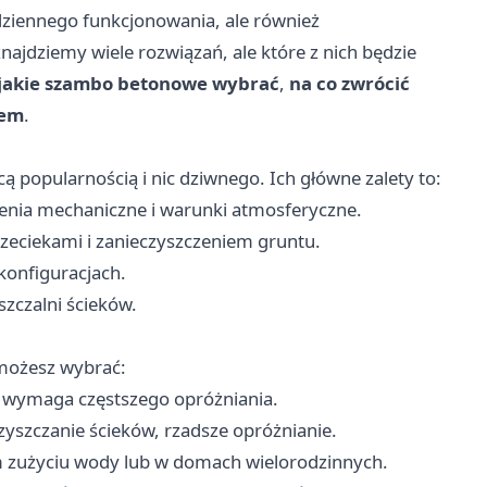
dziennego funkcjonowania, ale również
ajdziemy wiele rozwiązań, ale które z nich będzie
jakie szambo betonowe wybrać
,
na co zwrócić
żem
.
ącą popularnością i nic dziwnego. Ich główne zalety to:
enia mechaniczne i warunki atmosferyczne.
rzeciekami i zanieczyszczeniem gruntu.
konfiguracjach.
czalni ścieków.
 możesz wybrać:
e, wymaga częstszego opróżniania.
yszczanie ścieków, rzadsze opróżnianie.
 zużyciu wody lub w domach wielorodzinnych.