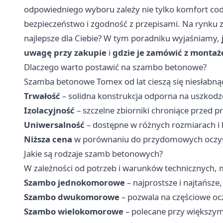
odpowiedniego wyboru zależy nie tylko komfort co
bezpieczeństwo i zgodność z przepisami. Na rynku zn
najlepsze dla Ciebie? W tym poradniku wyjaśniamy,
uwagę przy zakupie
i
gdzie je zamówić z monta
Dlaczego warto postawić na szambo betonowe?
Szamba betonowe Tomex
od lat cieszą się niesłabn
Trwałość
– solidna konstrukcja odporna na uszkodz
Izolacyjność
– szczelne zbiorniki chroniące przed p
Uniwersalność
– dostępne w różnych rozmiarach i 
Niższa cena
w porównaniu do przydomowych oczysz
Jakie są rodzaje szamb betonowych?
W zależności od potrzeb i warunków technicznych,
Szambo jednokomorowe
– najprostsze i najtańsz
Szambo dwukomorowe
– pozwala na częściowe ocz
Szambo wielokomorowe
– polecane przy większym