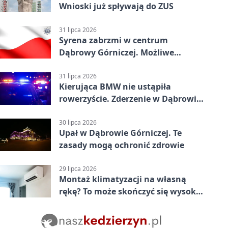
Wnioski już spływają do ZUS
31 lipca 2026
Syrena zabrzmi w centrum
Dąbrowy Górniczej. Możliwe
krótkie zatrzymanie ruchu
31 lipca 2026
Kierująca BMW nie ustąpiła
rowerzyście. Zderzenie w Dąbrowie
Górniczej
30 lipca 2026
Upał w Dąbrowie Górniczej. Te
zasady mogą ochronić zdrowie
29 lipca 2026
Montaż klimatyzacji na własną
rękę? To może skończyć się wysoką
karą