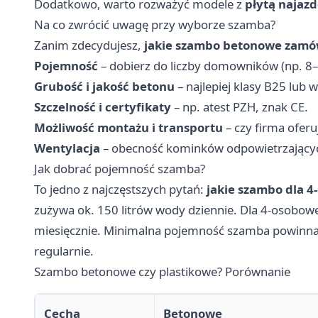
Dodatkowo, warto rozważyć modele z
płytą najaz
Na co zwrócić uwagę przy wyborze szamba?
Zanim zdecydujesz,
jakie szambo betonowe zamó
Pojemność
– dobierz do liczby domowników (np. 8–
Grubość i jakość betonu
– najlepiej klasy B25 lub w
Szczelność i certyfikaty
– np. atest PZH, znak CE.
Możliwość montażu i transportu
– czy firma ofer
Wentylacja
– obecność kominków odpowietrzający
Jak dobrać pojemność szamba?
To jedno z najczęstszych pytań:
jakie szambo dla 4
zużywa ok. 150 litrów wody dziennie. Dla 4-osobowej 
miesięcznie. Minimalna pojemność szamba powinna w
regularnie.
Szambo betonowe czy plastikowe? Porównanie
Cecha
Betonowe