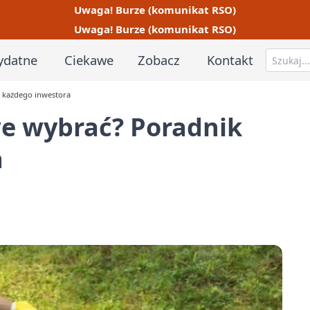
Uwaga! Burze (komunikat RSO)
Uwaga! Burze (komunikat RSO)
ydatne
Ciekawe
Zobacz
Kontakt
 każdego inwestora
e wybrać? Poradnik
a