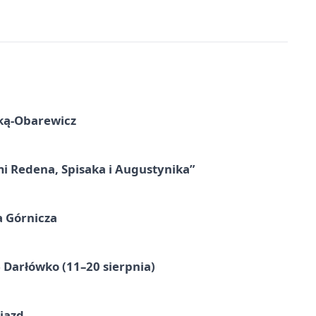
ską-Obarewicz
mi Redena, Spisaka i Augustynika”
a Górnicza
Darłówko (11–20 sierpnia)
jazd