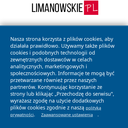
Nasza strona korzysta z plików cookies, aby
działała prawidłowo. Używamy także plików
cookies i podobnych technologii od
zewnętrznych dostawców w celach
Copyright © 2026 dabrowski24.pl Wszystkie prawa
analitycznych, marketingowych i
zastrzeżone.
społecznościowych. Informacje te mogą być
przetwarzane również przez naszych
partnerów. Kontynuując korzystanie ze
Polityka
Polityka
News
Autorzy
strony lub klikając „Przechodzę do serwisu",
Prywatności
Cookies
wyrażasz zgodę na użycie dodatkowych
plików cookies zgodnie z naszą
polityką
.
.
prywatności
Zaawansowane ustawienia