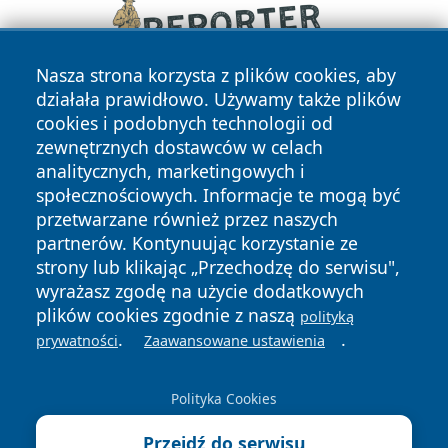
Nasza strona korzysta z plików cookies, aby
działała prawidłowo. Używamy także plików
cookies i podobnych technologii od
zewnętrznych dostawców w celach
analitycznych, marketingowych i
społecznościowych. Informacje te mogą być
przetwarzane również przez naszych
Copyright © 2026 dabrowski24.pl Wszystkie prawa
partnerów. Kontynuując korzystanie ze
zastrzeżone.
strony lub klikając „Przechodzę do serwisu",
wyrażasz zgodę na użycie dodatkowych
plików cookies zgodnie z naszą
polityką
Polityka
Polityka
.
.
News
Autorzy
prywatności
Zaawansowane ustawienia
Prywatności
Cookies
Polityka Cookies
Przejdź do serwisu