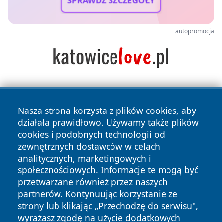
SPRAWDŹ SZCZEGÓŁY
autopromocja
Nasza strona korzysta z plików cookies, aby
działała prawidłowo. Używamy także plików
cookies i podobnych technologii od
zewnętrznych dostawców w celach
Copyright © 2026 dabrowski24.pl Wszystkie prawa
analitycznych, marketingowych i
zastrzeżone.
społecznościowych. Informacje te mogą być
przetwarzane również przez naszych
partnerów. Kontynuując korzystanie ze
Polityka
Polityka
News
Autorzy
strony lub klikając „Przechodzę do serwisu",
Prywatności
Cookies
wyrażasz zgodę na użycie dodatkowych