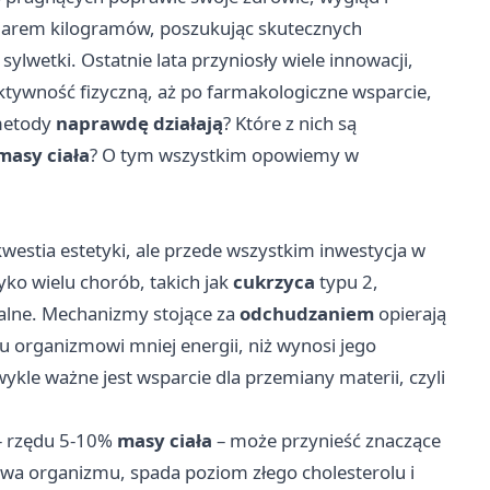
miarem kilogramów, poszukując skutecznych
ylwetki. Ostatnie lata przyniosły wiele innowacji,
aktywność fizyczną, aż po farmakologiczne wsparcie,
 metody
naprawdę działają
? Które z nich są
masy ciała
? O tym wszystkim opowiemy w
kwestia estetyki, ale przede wszystkim inwestycja w
yko wielu chorób, takich jak
cukrzyca
typu 2,
alne. Mechanizmy stojące za
odchudzaniem
opierają
iu organizmowi mniej energii, niż wynosi jego
le ważne jest wsparcie dla przemiany materii, czyli
 rzędu 5-10%
masy ciała
– może przynieść znaczące
wa organizmu, spada poziom złego cholesterolu i