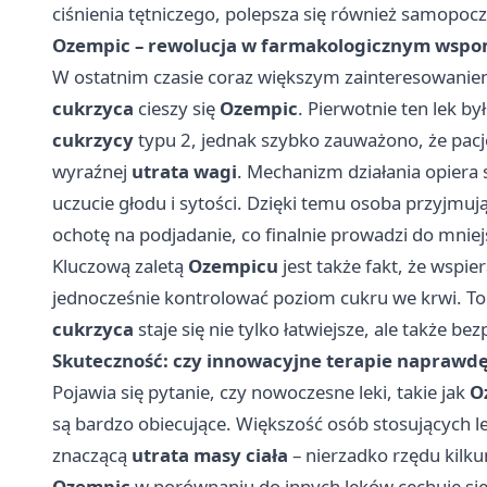
ciśnienia tętniczego, polepsza się również samopocz
Ozempic – rewolucja w farmakologicznym wsp
W ostatnim czasie coraz większym zainteresowanie
cukrzyca
cieszy się
Ozempic
. Pierwotnie ten lek b
cukrzycy
typu 2, jednak szybko zauważono, że pacj
wyraźnej
utrata wagi
. Mechanizm działania opiera
uczucie głodu i sytości. Dzięki temu osoba przyjmuj
ochotę na podjadanie, co finalnie prowadzi do mniejs
Kluczową zaletą
Ozempicu
jest także fakt, że wspie
jednocześnie kontrolować poziom cukru we krwi. To
cukrzyca
staje się nie tylko łatwiejsze, ale także bez
Skuteczność: czy innowacyjne terapie naprawdę 
Pojawia się pytanie, czy nowoczesne leki, takie jak
O
są bardzo obiecujące. Większość osób stosujących lek
znaczącą
utrata masy ciała
– nierzadko rzędu kilk
Ozempic
w porównaniu do innych leków cechuje się