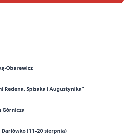
ską-Obarewicz
mi Redena, Spisaka i Augustynika”
a Górnicza
Darłówko (11–20 sierpnia)