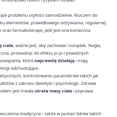
iąże problemu otyłości samodzielnie. Kluczem do
lku elementów: prawidłowego odżywiania, regularnej
raz farmakoterapii, jeśli jest ona konieczna.
 ciała
, ważne jest, aby zachować rozsądek. Nagła,
zna, prowadząc do efektu jo-jo i poważnych
ozwiązania, które
naprawdę działają
i mają
eningi odchudzające
.
laktycznych, kontrolowaniu parametrów takich jak
listów z zakresu dietetyki i psychologii. Zdrowe
celem jest trwała
utrata masy ciała
i poprawa
nowoczesna medycyna – także w postaci leków takich