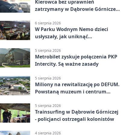
Kierowca bez uprawnień
zatrzymany w Dąbrowie Górniczej.
Miał blisko 1,5 promila
6 sierpnia 2026
W Parku Wodnym Nemo dzieci
usłyszały, jak uniknąć
wakacyjnego zagrożenia
5 sierpnia 2026
Metrobilet zyskuje połączenia PKP
Intercity. Są ważne zasady
5 sierpnia 2026
Miliony na rewitalizację po DEFUM.
Powstaną muzeum i centrum
nauki
5 sierpnia 2026
Trainsurfing w Dąbrowie Górniczej
- policjanci ostrzegali kolonistów
4 sierpnia 2026