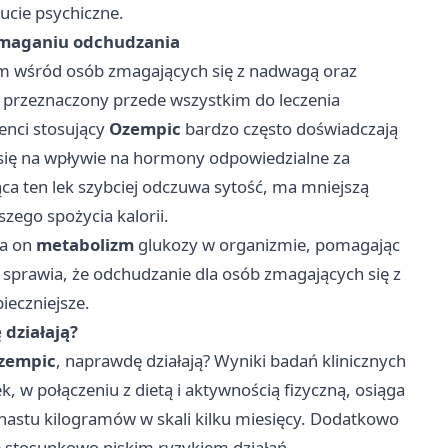
ucie psychiczne.
omaganiu odchudzania
m wśród osób zmagających się z nadwagą oraz
ył przeznaczony przede wszystkim do leczenia
enci stosujący
Ozempic
bardzo często doświadczają
 się na wpływie na hormony odpowiedzialne za
ąca ten lek szybciej odczuwa sytość, ma mniejszą
zego spożycia kalorii.
ra on
metabolizm
glukozy w organizmie, pomagając
 sprawia, że odchudzanie dla osób zmagających się z
pieczniejsze.
działają?
zempic
, naprawdę działają? Wyniki badań klinicznych
, w połączeniu z dietą i aktywnością fizyczną, osiąga
unastu kilogramów w skali kilku miesięcy. Dodatkowo
 stosunkowo niskim ryzykiem działań