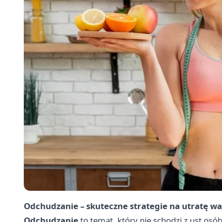
Odchudzanie – skuteczne strategie na utratę wa
Odchudzanie
to temat, który nie schodzi z ust os