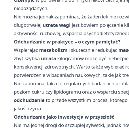
niepożądanych.
Nie można jednak zapominać, że żaden lek nie rozw
długotrwałej
utrata wagi
jest bowiem połączenie ki
aktywności ruchowej, wsparcia psychodietetycznego o
Odchudzanie w praktyce – o czym pamiętać?
Wspierając
metabolizm
i skutecznie redukując
masę
zbyt szybka
utrata
kilogramów może być niebezpiec
konsekwencji zdrowotnych. Warto także wybierać r
potwierdzenie w badaniach naukowych, takie jak
tr
Nie zapominaj także o regularnych badaniach profi
poziom cukru czy lipidogramu oraz o wsparciu specja
odchudzanie
to przede wszystkim proces, którego 
jakości życia.
Odchudzanie jako inwestycja w przyszłość
Nie ma jednej drogi do szczupłej sylwetki, jednak 