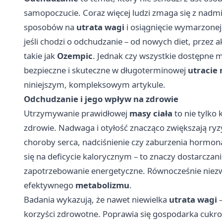
samopoczucie. Coraz więcej ludzi zmaga się z nad
sposobów na
utrata wagi
i osiągnięcie wymarzonej s
jeśli chodzi o odchudzanie – od nowych diet, przez 
takie jak
Ozempic
. Jednak czy wszystkie dostępne
bezpieczne i skuteczne w długoterminowej
utracie 
niniejszym, kompleksowym artykule.
Odchudzanie i jego wpływ na zdrowie
Utrzymywanie prawidłowej
masy ciała
to nie tylko 
zdrowie. Nadwaga i otyłość znacząco zwiększają ryz
choroby serca, nadciśnienie czy zaburzenia hormon
się na deficycie kalorycznym – to znaczy dostarczan
zapotrzebowanie energetyczne. Równocześnie niezwyk
efektywnego
metabolizmu
.
Badania wykazują, że nawet niewielka
utrata wagi
–
korzyści zdrowotne. Poprawia się gospodarka cukro