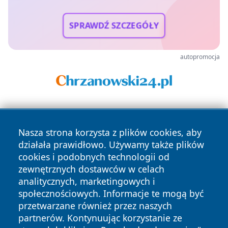
SPRAWDŹ SZCZEGÓŁY
autopromocja
Nasza strona korzysta z plików cookies, aby
działała prawidłowo. Używamy także plików
cookies i podobnych technologii od
zewnętrznych dostawców w celach
Copyright © 2026 dabrowski24.pl Wszystkie prawa
analitycznych, marketingowych i
zastrzeżone.
społecznościowych. Informacje te mogą być
przetwarzane również przez naszych
partnerów. Kontynuując korzystanie ze
Polityka
Polityka
News
Autorzy