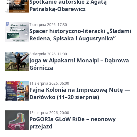
Spotkanie autorskie z Agatą
Patralską-Obarewicz
7 sierpnia 2026, 17:30
Spacer historyczno-literacki „Śladami
Redena, Spisaka i Augustynika”
8 sierpnia 2026, 11:00
Joga w Alpakarni Monalpi – Dąbrowa
Górnicza
11 sierpnia 2026, 06:00
Fajna Kolonia na Imprezową Nutę —
Darłówko (11–20 sierpnia)
15 sierpnia 2026, 20:00
PoGORIa GLoW RiDe – neonowy
przejazd