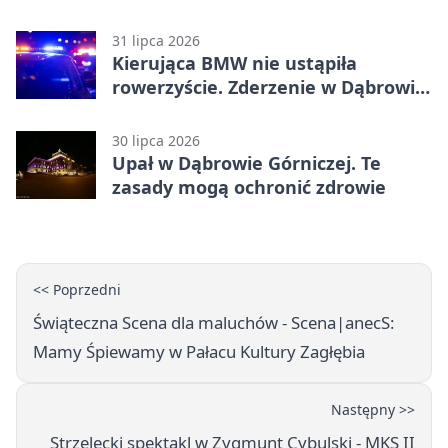
zatrzymanie ruchu
31 lipca 2026
Kierująca BMW nie ustąpiła
rowerzyście. Zderzenie w Dąbrowie
Górniczej
30 lipca 2026
Upał w Dąbrowie Górniczej. Te
zasady mogą ochronić zdrowie
<< Poprzedni
Świąteczna Scena dla maluchów - Scena|anecS:
Mamy Śpiewamy w Pałacu Kultury Zagłębia
Następny >>
Strzelecki spektakl w Zygmunt Cybulski - MKS II