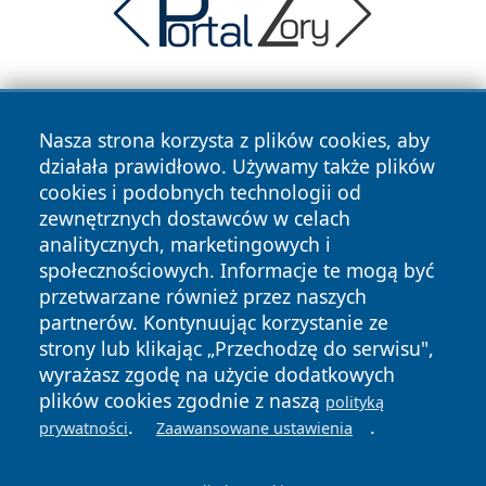
Nasza strona korzysta z plików cookies, aby
działała prawidłowo. Używamy także plików
cookies i podobnych technologii od
zewnętrznych dostawców w celach
Copyright © 2026 dabrowski24.pl Wszystkie prawa
analitycznych, marketingowych i
zastrzeżone.
społecznościowych. Informacje te mogą być
przetwarzane również przez naszych
partnerów. Kontynuując korzystanie ze
Polityka
Polityka
News
Autorzy
strony lub klikając „Przechodzę do serwisu",
Prywatności
Cookies
wyrażasz zgodę na użycie dodatkowych
plików cookies zgodnie z naszą
polityką
.
.
prywatności
Zaawansowane ustawienia